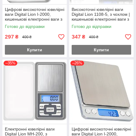
Цифрові високоточні ювелірні
Високоточні ювелірні ваги
ваги Digital Lion I-2000,
Digital Lion 1108-5, з чохлом |
кишенькові електронні ваги з
кишенькові електронні ваги з
2-ма чашами, з точністю до
високою точністю 0,01г, до
Готово до відправки
Готово до відправки
0.01г, до 500г
500 г
297
347
₴
₴
400 ₴
400 ₴
Купити
Купити
–35%
–26%
Електронні ювелірні ваги
Цифрові високоточні ювелірні
Digital Lion MH-200, з
ваги Digital Lion I-2000,