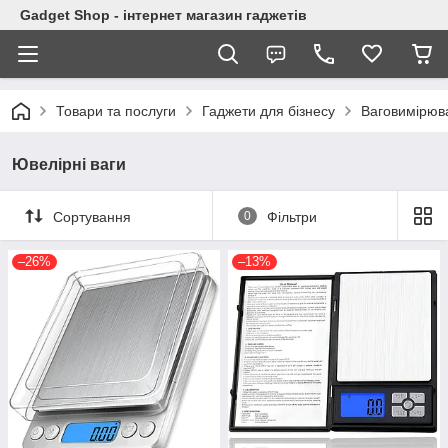
Gadget Shop - інтернет магазин гаджетів
Товари та послуги
Гаджети для бізнесу
Ваговимірюв
Ювелірні ваги
Сортування
0
Фільтри
–26%
–13%