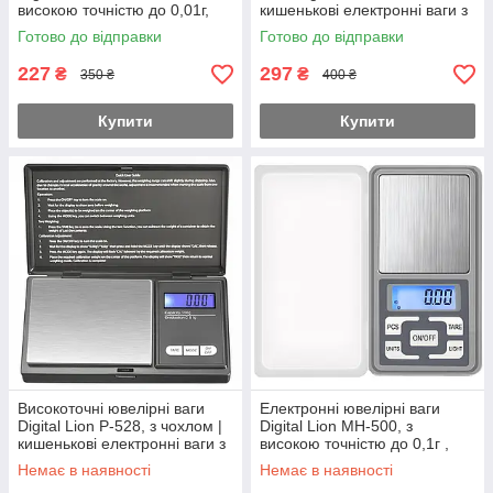
високою точністю до 0,01г,
кишенькові електронні ваги з
високоточні кишенькові ваги,
2-ма чашами, з точністю до
Готово до відправки
Готово до відправки
до 200 г
0.1г, до 2 кг
227
297
₴
₴
350 ₴
400 ₴
Купити
Купити
Високоточні ювелірні ваги
Електронні ювелірні ваги
Digital Lion P-528, з чохлом |
Digital Lion MH-500, з
кишенькові електронні ваги з
високою точністю до 0,1г ,
високою точністю 0,01г, до
високоточні кишенькові ваги,
Немає в наявності
Немає в наявності
500 г
до 500 г