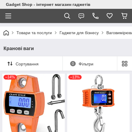
Gadget Shop - інтернет магазин гаджетів
Товари та послуги
Гаджети для бізнесу
Ваговимірюв
Кранові ваги
Сортування
0
Фільтри
–14%
–13%