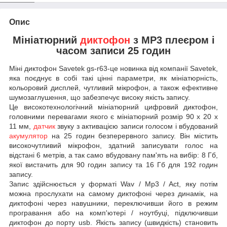
Опис
Мініатюрний
диктофон
з MP3 плеєром і
часом записи 25 годин
Міні диктофон Savetek gs-r63-це новинка від компанії Savetek,
яка поєднує в собі такі цінні параметри, як мініатюрність,
кольоровий дисплей, чутливий мікрофон, а також ефективне
шумозаглушення, що забезпечує високу якість запису.
Це високотехнологічний мініатюрний цифровий диктофон,
головними перевагами якого є мініатюрний розмір 90 x 20 x
11 мм,
датчик
звуку з активацією записи голосом і вбудований
акумулятор
на 25 годин безперервного запису. Він містить
високочутливий мікрофон, здатний записувати голос на
відстані 6 метрів, а так само вбудовану пам'ять на вибір: 8 Гб,
якої вистачить для 90 годин запису та 16 Гб для 192 годин
запису.
Запис здійснюється у форматі Wav / Mp3 / Act, яку потім
можна прослухати на самому диктофоні через динамік, на
диктофоні через навушники, переключивши його в режим
програвання або на комп'ютері / ноутбуці, підключивши
диктофон до порту usb. Якість запису (швидкість) становить