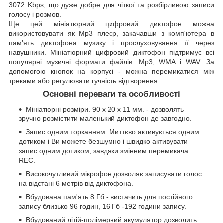
3072 Kbps, що дуже добре для чіткої та розбірливою записи
голосу і розмов.
Ще цей мініатюрний цифровий диктофон можна
використовувати як Mp3 плеєр, закачавши з комп'ютера в
пам'ять диктофона музику і прослуховування її через
навушники. Мініатюрний цифровий диктофон підтримує всі
популярні музичні формати файлів: Mp3, WMA і WAV. За
допомогою кнопок на корпусі - можна перемикатися між
треками або регулювати гучність відтворення.
Основні переваги та особливості
Мініатюрні розміри, 90 x 20 x 11 мм, - дозволять
зручно розмістити маленький диктофон де завгодно.
Запис одним торканням. Миттєво активується одним
дотиком і Ви можете безшумно і швидко активувати
запис одним дотиком, завдяки змінним перемикача
REC.
Високочутливий мікрофон дозволяє записувати голос
на відстані 6 метрів від диктофона.
Вбудована пам'ять 8 Гб - вистачить для постійного
запису близько 96 годин, 16 Гб -192 години запису.
Вбудований літій-полімерний акумулятор дозволить