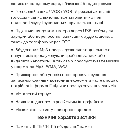
записати на одному заряді близько 25 годин розмов.
Голосовий запис / VOX / VOR. У режимі активації
голосом - запис включається автоматично при
наявності звуку і зупиняється при настанні тиші.
Підключення до комп'ютера через USB роз'єм для
зарядки або перенесення записаних аудіо файлів, а
також до телефону через OTG.
Вбудований Mp3 плеєр - дозволяє за допомогою
навушників прослуховувати зроблені записи або
видаляти непотрібні, а так само прослуховувати музику
у форматах Mp3, WMA, WAV.
Прискорене або уповільнене прослуховування
записаних файлів - дозволить економити час на пошук
потрібної інформації під час прослуховування записів.
Металевий корпус
Наявність дисплея з російським інтерфейсом.
Можливість захисту пристрою паролем.
Технічні характеристики
Пам'ять: 8 ГБ / 16 ГБ вбудованої пам'яті.