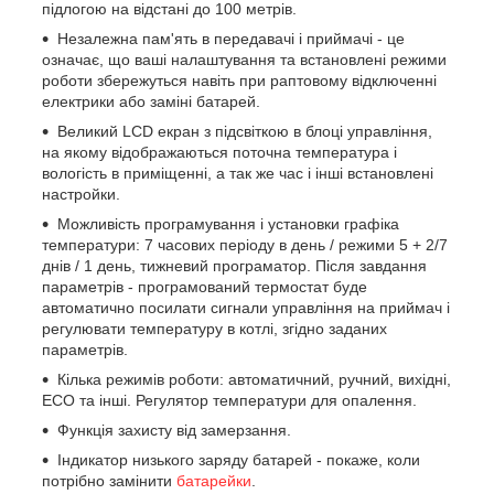
підлогою на відстані до 100 метрів.
Незалежна пам'ять в передавачі і приймачі - це
означає, що ваші налаштування та встановлені режими
роботи збережуться навіть при раптовому відключенні
електрики або заміні батарей.
Великий LCD екран з підсвіткою в блоці управління,
на якому відображаються поточна температура і
вологість в приміщенні, а так же час і інші встановлені
настройки.
Можливість програмування і установки графіка
температури: 7 часових періоду в день / режими 5 + 2/7
днів / 1 день, тижневий програматор. Після завдання
параметрів - програмований термостат буде
автоматично посилати сигнали управління на приймач і
регулювати температуру в котлі, згідно заданих
параметрів.
Кілька режимів роботи: автоматичний, ручний, вихідні,
ECO та інші. Регулятор температури для опалення.
Функція захисту від замерзання.
Індикатор низького заряду батарей - покаже, коли
потрібно замінити
батарейки
.