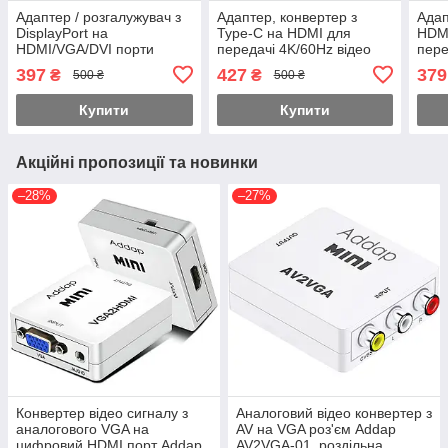
Адаптер / розгалужувач з
Адаптер, конвертер з
Адап
DisplayPort на
Type-C на HDMI для
HDM
HDMI/VGA/DVI порти
передачі 4K/60Hz відео
пере
Addap DPA-01Mix |
Addap UC2HDMI-01,
ауді
397
427
379
₴
₴
500 ₴
500 ₴
Перехідник 3в1 для
перехідник для ПК,
HDM
передачі відеосигналу,
ноутбука, проектора,
Купити
Купити
FullHD
Акційні пропозиції та новинки
–28%
–27%
Конвертер відео сигналу з
Аналоговий відео конвертер з
аналогового VGA на
AV на VGA роз'єм Addap
цифровий HDMI порт Addap
AV2VGA-01, роздільна