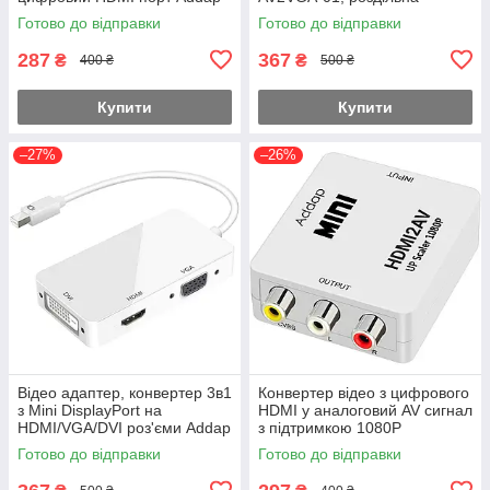
VGA2HDMI-01, Full HD 1080P
здатність Full HD 1080P
Готово до відправки
Готово до відправки
287
367
₴
₴
400 ₴
500 ₴
Купити
Купити
–27%
–26%
Відео адаптер, конвертер 3в1
Конвертер відео з цифрового
з Mini DisplayPort на
HDMI у аналоговий AV сигнал
HDMI/VGA/DVI роз'єми Addap
з підтримкою 1080P
MDPA-02Mix, 4K / 1080P
роздільної здатності Addap
Готово до відправки
Готово до відправки
HDMI2AV-01