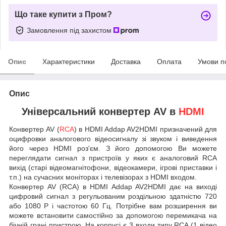
Що таке купити з Пром?
Замовлення під захистом
Опис
Характеристики
Доставка
Оплата
Умови п
Опис
Універсальний конвертер AV в
HDMI
Конвертер AV (
RCA
) в HDMI Addap AV2HDMI призначений для
оцифровки аналогового відеосигналу зі звуком і виведення
його через HDMI роз'єм. З його допомогою Ви можете
переглядати сигнал з пристроїв у яких є аналоговий RCA
вихід (старі відеомагнітофони, відеокамери, ігрові приставки і
т.п.) на сучасних моніторах і телевізорах з HDMI входом.
Конвертер AV (RCA) в HDMI Addap AV2HDMI дає на виході
цифровий сигнал з регульованим роздільною здатністю 720
або 1080 Р і частотою 60 Гц. Потрібне вам розширення ви
можете встановити самостійно за допомогою перемикача на
бічній грані пристрою. На корпусі є 3 входи типу RCA (1 відео