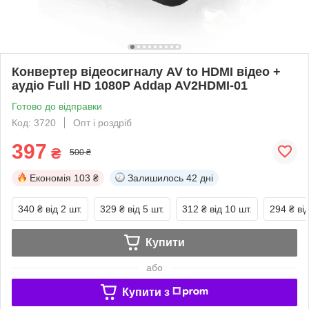
Конвертер відеосигналу AV to HDMI відео +
аудіо Full HD 1080P Addap AV2HDMI-01
Готово до відправки
Код: 3720
Опт і роздріб
397
₴
500 ₴
Економія
103 ₴
Залишилось
42 дні
340 ₴
від 2 шт.
329 ₴
від 5 шт.
312 ₴
від 10 шт.
294 ₴
ві
Купити
або
Купити з