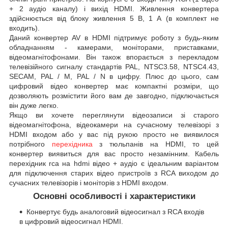
+ 2 аудіо каналу) і вихід HDMI. Живлення конвертера
здійснюється від блоку живлення 5 В, 1 А (в комплект не
входить).
Даний конвертер AV в HDMI підтримує роботу з будь-яким
обладнанням - камерами, моніторами, приставками,
відеомагнітофонами. Він також впорається з перекладом
телевізійного сигналу стандартів PAL, NTSC3.58, NTSC4.43,
SECAM, PAL / M, PAL / N в цифру. Плюс до цього, сам
цифровий відео конвертер має компактні розміри, що
дозволяють розмістити його вам де завгодно, підключається
він дуже легко.
Якщо ви хочете переглянути відеозаписи зі старого
відеомагнітофона, відеокамери на сучасному телевізорі з
HDMI входом або у вас під рукою просто не виявилося
потрібного
перехідника
з тюльпанів на HDMI, то цей
конвертер виявиться для вас просто незамінним. Кабель
перехідник rca на hdmi відео + аудіо є ідеальним варіантом
для підключення старих відео пристроїв з RCA виходом до
сучасних телевізорів і моніторів з HDMI входом.
Основні особливості і характеристики
Конвертує будь аналоговий відеосигнал з RCA входів
в цифровий відеосигнал HDMI.