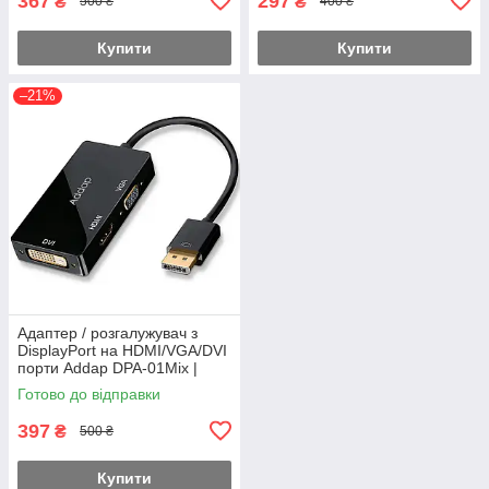
367
297
₴
₴
500 ₴
400 ₴
Купити
Купити
–21%
Адаптер / розгалужувач з
DisplayPort на HDMI/VGA/DVI
порти Addap DPA-01Mix |
Перехідник 3в1 для передачі
Готово до відправки
відеосигналу, FullHD
397
₴
500 ₴
Купити