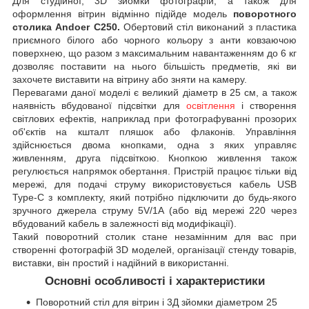
Для студійної, 3D зйомки фотографій, а також для
оформлення вітрин відмінно підійде модель
поворотного
столика Andoer C250.
Обертовий стіл виконаний з пластика
приємного білого або чорного кольору з анти ковзаючою
поверхнею, що разом з максимальним навантаженням до 6 кг
дозволяє поставити на нього більшість предметів, які ви
захочете виставити на вітрину або зняти на камеру.
Перевагами даної моделі є великий діаметр в 25 см, а також
наявність вбудованої підсвітки для
освітлення
і створення
світлових ефектів, наприклад при фотографуванні прозорих
об'єктів на кшталт пляшок або флаконів. Управління
здійснюється двома кнопками, одна з яких управляє
живленням, друга підсвіткою. Кнопкою живлення також
регулюється напрямок обертання. Пристрій працює тільки від
мережі, для подачі струму використовується кабель USB
Type-C з комплекту, який потрібно підключити до будь-якого
зручного джерела струму 5V/1A (або від мережі 220 через
вбудований кабель в залежності від модифікації).
Такий поворотний столик стане незамінним для вас при
створенні фотографій 3D моделей, організації стенду товарів,
виставки, він простий і надійний в використанні.
Основні особливості і характеристики
Поворотний стіл для вітрин і 3Д зйомки діаметром 25