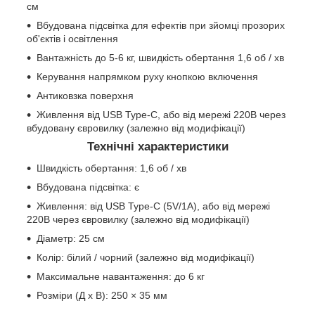
см
Вбудована підсвітка для ефектів при зйомці прозорих
об'єктів і освітлення
Вантажність до 5-6 кг, швидкість обертання 1,6 об / хв
Керування напрямком руху кнопкою включення
Антиковзка поверхня
Живлення від USB Type-C, або від мережі 220В через
вбудовану євровилку (залежно від модифікації)
Технічні характеристики
Швидкість обертання: 1,6 об / хв
Вбудована підсвітка: є
Живлення: від USB Type-C (5V/1A), або від мережі
220В через євровилку (залежно від модифікації)
Діаметр: 25 см
Колір: білий / чорний (залежно від модифікації)
Максимальне навантаження: до 6 кг
Розміри (Д х В): 250 × 35 мм