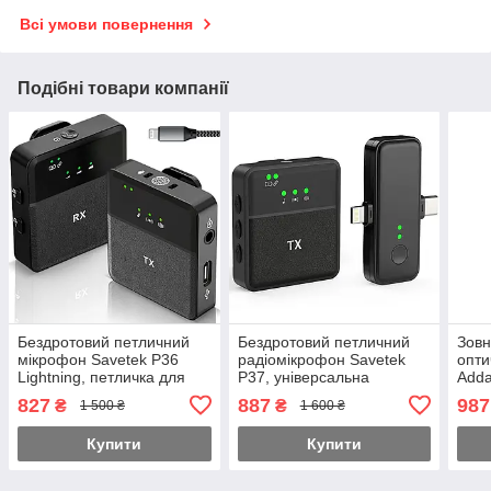
Всі умови повернення
Подібні товари компанії
Бездротовий петличний
Бездротовий петличний
Зовн
мікрофон Savetek P36
радіомікрофон Savetek
опти
Lightning, петличка для
P37, універсальна
Adda
iPhone та iPad, з
петличка з Lightning та
порт
827
887
987
₴
₴
1 500 ₴
1 600 ₴
шумозаглушенням,
Type-C роз'ємами, для
комп
радіосистема 2.4 ГГц
iPhone / Android
зчи
Купити
Купити