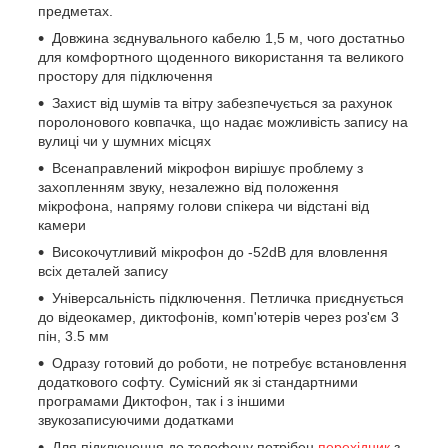
предметах.
Довжина зєднувального кабелю 1,5 м, чого достатньо
для комфортного щоденного використання та великого
простору для підключення
Захист від шумів та вітру забезпечується за рахунок
поролонового ковпачка, що надає можливість запису на
вулиці чи у шумних місцях
Всенаправлений мікрофон вирішує проблему з
захопленням звуку, незалежно від положення
мікрофона, напряму голови спікера чи відстані від
камери
Високочутливий мікрофон до -52dB для вловлення
всіх деталей запису
Універсальність підключення. Петличка приєднується
до відеокамер, диктофонів, комп'ютерів через роз'єм 3
пін, 3.5 мм
Одразу готовий до роботи, не потребує встановлення
додаткового софту. Сумісний як зі стандартними
програмами Диктофон, так і з іншими
звукозаписуючими додатками
Для підключення до телефону потрібен
перехідник
з