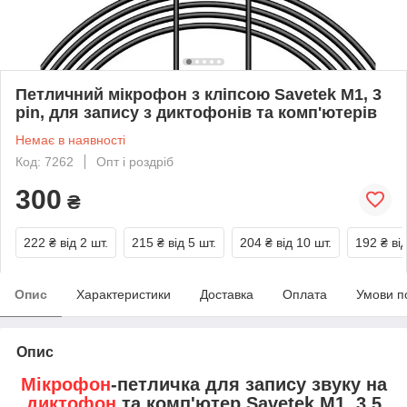
Петличний мікрофон з кліпсою Savetek M1, 3
pin, для запису з диктофонів та комп'ютерів
Немає в наявності
Код: 7262
Опт і роздріб
300
₴
222 ₴
від 2 шт.
215 ₴
від 5 шт.
204 ₴
від 10 шт.
192 ₴
ві
Опис
Характеристики
Доставка
Оплата
Умови п
Опис
Мікрофон
-петличка для запису звуку на
диктофон
та комп'ютер Savetek M1, 3,5