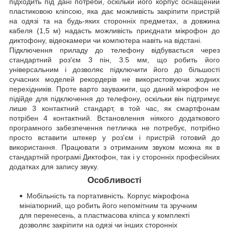
підходить під дані потреби, оскільки його корпус оснащений
пластиковою кліпсою, яка дає можливість закріпити пристрій
на одязі та на будь-яких сторонніх предметах, а довжина
кабеля (1,5 м) надасть можливість приєднати мікрофон до
диктофону, відеокамери чи компютера навіть на відстані.
Підключення приладу до телефону відбувається через
стандартний роз'єм 3 пін, 3.5 мм, що робить його
універсальним і дозволяє підключити його до більшості
сучасних моделей рекордерів не використовуючи жодних
перехідників. Проте варто зауважити, що даний мікрофон не
підійде для підключення до телефону, оскільки він підтримує
лише 3 контактний стандарт, в той час, як смартфонам
потрібен 4 контактний. Встановлення ніякого додаткового
програмного забезпечення петличка не потребує, потрібно
просто вставити штекер у роз'єм і пристрій готовий до
використання. Працювати з отриманим звуком можна як в
стандартній програмі Диктофон, так і у сторонніх професійних
додатках для запису звуку.
Особливості
Мобільність та портативність. Корпус мікрофона
мініатюрний, що робить його непомітним та зручним
для перенесень, а пластмасова кліпса у комплекті
дозволяє закріпити на одязі чи інших сторонніх