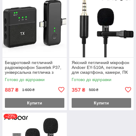
Бездротовий петличний
Якісний петличний мікрофон
радіомікрофон Savetek P37,
Andoer EY-510A, петличка
універсальна петличка з
для смартфона, камери, ПК
Lightning та Type-C
Готово до відправки
Готово до відправки
роз'ємами, для iPhone /
Android
887
357
₴
₴
1 600 ₴
500 ₴
Купити
Купити
–23%