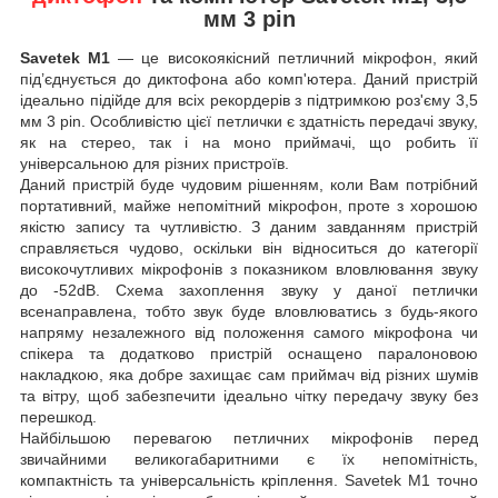
мм 3 pin
Savetek M1
— це високоякісний петличний мікрофон, який
під’єднується до диктофона або комп'ютера. Даний пристрій
ідеально підійде для всіх рекордерів з підтримкою роз'єму 3,5
мм 3 pin. Особливістю цієї петлички є здатність передачі звуку,
як на стерео, так і на моно приймачі, що робить її
універсальною для різних пристроїв.
Даний пристрій буде чудовим рішенням, коли Вам потрібний
портативний, майже непомітний мікрофон, проте з хорошою
якістю запису та чутливістю. З даним завданням пристрій
справляється чудово, оскільки він відноситься до категорії
високочутливих мікрофонів з показником вловлювання звуку
до -52dB. Схема захоплення звуку у даної петлички
всенаправлена, тобто звук буде вловлюватись з будь-якого
напряму незалежного від положення самого мікрофона чи
спікера та додатково пристрій оснащено паралоновою
накладкою, яка добре захищає сам приймач від різних шумів
та вітру, щоб забезпечити ідеально чітку передачу звуку без
перешкод.
Найбільшою перевагою петличних мікрофонів перед
звичайними великогабаритними є їх непомітність,
компактність та універсальність кріплення. Savetek M1 точно