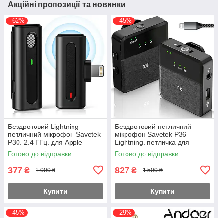
Акційні пропозиції та новинки
–62%
–45%
Бездротовий Lightning
Бездротовий петличний
петличний мікрофон Savetek
мікрофон Savetek P36
P30, 2.4 ГГц, для Apple
Lightning, петличка для
iPhone, iPad, до 15 м
iPhone та iPad, з
Готово до відправки
Готово до відправки
шумозаглушенням,
радіосистема 2.4 ГГц
377
827
₴
₴
1 000 ₴
1 500 ₴
Купити
Купити
–45%
–29%