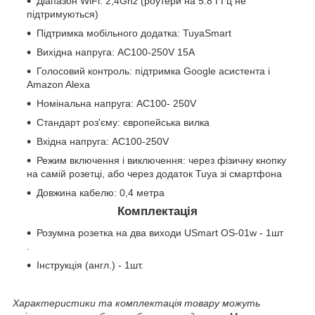
Діапазон WiFi: 2,4Ghz (роутери на 5.8 ГГц не
підтримуються)
Підтримка мобільного додатка: TuyaSmart
Вихідна напруга: AC100-250V 15A
Голосовий контроль: підтримка Google асистента і
Amazon Alexa
Номінальна напруга: AC100- 250V
Стандарт роз'єму: європейська вилка
Вхідна напруга: AC100-250V
Режим включення і виключення: через фізичну кнопку
на самій розетці, або через додаток Tuya зі смартфона
Довжина кабелю: 0,4 метра
Комплектація
Розумна розетка на два виходи USmart OS-01w - 1шт
.
Інструкція (англ.) - 1шт.
Характеристики та комплектація товару можуть