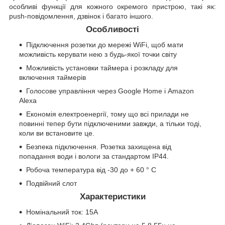
особливі функції для кожного окремого пристрою, такі як:
push-повідомлення, дзвінок і багато іншого.
Особливості
Підключення розетки до мережі WiFi, щоб мати
можливість керувати нею з будь-якої точки світу
Можливість установки таймера і розкладу для
включення таймерів
Голосове управління через Google Home і Amazon
Alexa
Економія електроенергії, тому що всі прилади не
повинні тепер бути підключеними завжди, а тільки тоді,
коли ви встановите це.
Безпека підключення. Розетка захищена від
попадання води і вологи за стандартом IP44.
Робоча температура від -30 до + 60 ° С
Подвійний слот
Характеристики
Номінальний ток: 15А