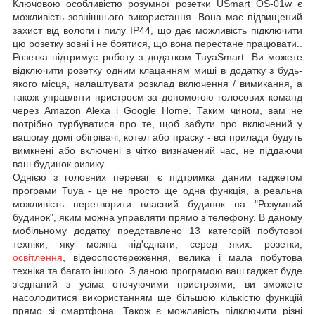
Ключовою особливістю розумної розетки USmart OS-01w є
можливість зовнішнього використання. Вона має підвищений
захист від вологи і пилу IP44, що дає можливість підключити
цю розетку зовні і не боятися, що вона перестане працювати..
Розетка підтримує роботу з додатком TuyaSmart. Ви можете
відключити розетку одним клацанням миші в додатку з будь-
якого місця, налаштувати розклад включення / вимикання, а
також управляти пристроєм за допомогою голосових команд
через Amazon Alexa і Google Home. Таким чином, вам не
потрібно турбуватися про те, щоб забути про включений у
вашому домі обігрівачі, котел або праску - всі прилади будуть
вимкнені або включені в чітко визначений час, не піддаючи
ваш будинок ризику.
Однією з головних переваг є підтримка даним гаджетом
програми Tuya - це не просто ще одна функція, а реальна
можливість перетворити власний будинок на "Розумний
будинок", яким можна управляти прямо з телефону. В даному
мобільному додатку представлено 13 категорій побутової
техніки, яку можна під'єднати, серед яких: розетки,
освітлення
, відеоспостереження, велика і мала побутова
техніка та багато іншого. З даною програмою ваш гаджет буде
з'єднаний з усіма оточуючими пристроями, ви зможете
насолодитися використанням ще більшою кількістю функцій
прямо зі смартфона. Також є можливість підключити різні