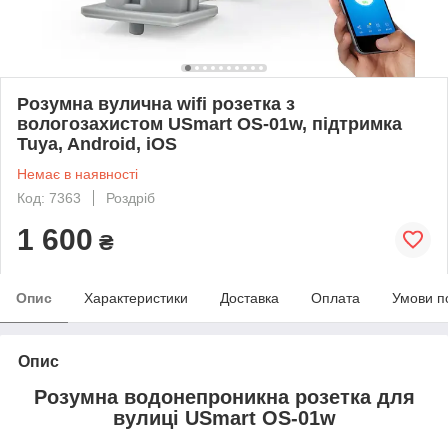
Розумна вулична wifi розетка з
вологозахистом USmart OS-01w, підтримка
Tuya, Android, iOS
Немає в наявності
Код: 7363
Роздріб
1 600
₴
Опис
Характеристики
Доставка
Оплата
Умови п
Опис
Розумна водонепроникна розетка для
вулиці USmart OS-01w