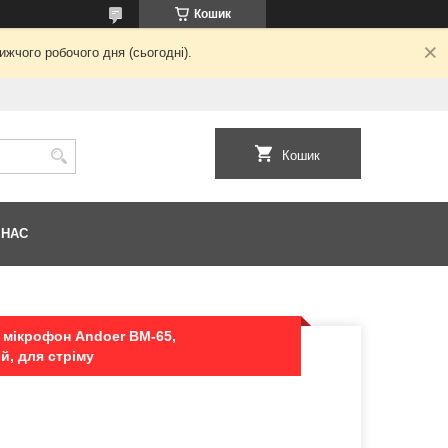
Кошик
жчого робочого дня (сьогодні).
Кошик
 НАС
 мікрофон Andoer BM-65,
й, для стріму