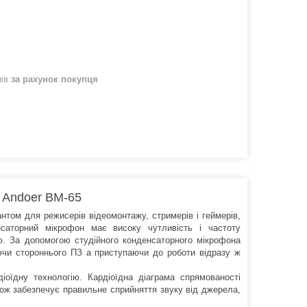
нів
за рахунок покупця
Andoer BM-65
антом для режисерів відеомонтажу, стримерів і геймерів,
саторний мікрофон має високу чутливість і частоту
тю. За допомогою студійного конденсаторного мікрофона
уючи стороннього ПЗ а приступаючи до роботи відразу ж
оїдну технологію. Кардіоїдна діаграма спрямованості
кож забезпечує правильне сприйняття звуку від джерела,