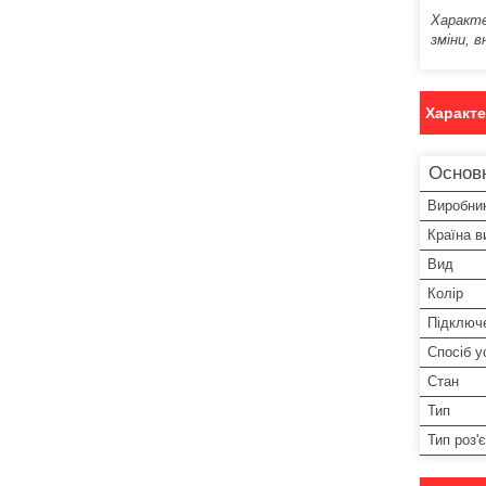
Характе
зміни, в
Характ
Основн
Виробни
Країна в
Вид
Колір
Підключ
Спосіб у
Стан
Тип
Тип роз'