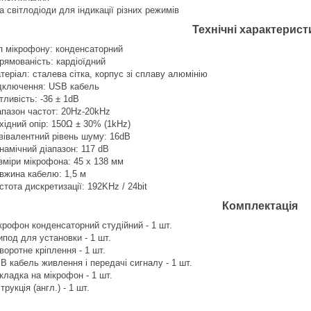
а світлодіоди для індикації різних режимів
Технічні характерист
п мікрофону: конденсаторний
рямованість: кардіоїдний
теріал: сталева сітка, корпус зі сплаву алюмінію
дключення: USB кабель
тливість: -36 ± 1dB
апазон частот: 20Hz-20kHz
хідний опір: 150Ω ± 30% (1kHz)
вівалентний рівень шуму: 16dB
намічний діапазон: 117 dB
зміри мікрофона: 45 х 138 мм
вжина кабелю: 1,5 м
стота дискретизації: 192KHz / 24bit
Комплектація
крофон конденсаторний студійний - 1 шт.
ипод для установки - 1 шт.
воротне кріплення - 1 шт.
B кабель живлення і передачі сигналу - 1 шт.
кладка на мікрофон - 1 шт.
трукція (англ.) - 1 шт.