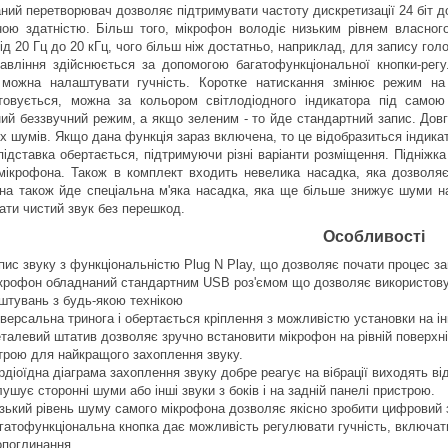
ний перетворювач дозволяє підтримувати частоту дискретизації 24 біт д
ною здатністю. Більш того, мікрофон володіє низьким рівнем власно
ід 20 Гц до 20 кГц, чого більш ніж достатньо, наприклад, для запису голо
авління здійснюється за допомогою багатофункціональної кнопки-регу
 можна налаштувати гучність. Коротке натискання змінює режим на 
товується, можна за кольором світлодіодного індикатора під самою
ий беззвучний режим, а якщо зеленим - то йде стандартний запис. Довг
іх шумів. Якщо дана функція зараз включена, то це відобразиться індика
підставка обертається, підтримуючи різні варіанти розміщення. Підніжка
мікрофона. Також в комплект входить невелика насадка, яка дозволяє
на також йде спеціальна м'яка насадка, яка ще більше знижує шуми на
ати чистий звук без перешкод.
Особливості
пис звуку з функціональністю Plug N Play, що дозволяє почати процес з
крофон обладнаний стандартним USB роз'ємом що дозволяє використовув
штувань з будь-якою технікою
іверсальна тринога і обертається кріплення з можливістю установки на і
талевий штатив дозволяє зручно встановити мікрофон на рівній поверхні
трою для найкращого захоплення звуку.
рдіоїдна діаграма захоплення звуку добре реагує на вібрації виходять в
лушує сторонні шуми або інші звуки з боків і на задній панелі пристрою.
зький рівень шуму самого мікрофона дозволяє якісно зробити цифровий 
гатофункціональна кнопка дає можливість регулювати гучність, включат
поглинання