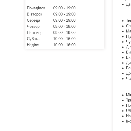
Дв
Понеділок
09:00
19:00
Вівторок
09:00
19:00
Середа
09:00
19:00
Ти
Сп
Четвер
09:00
19:00
Ма
Пʼятниця
09:00
19:00
Пі
Субота
10:00
16:00
Чу
Неділя
10:00
16:00
Ді
Ви
Ек
Ди
Ро
До
Ча
Мі
Тр
По
US
На
Інс