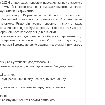
о 192 кГц, що надає природну передачу запису з високою
го шуму. Мікрофон здатний сприймати широкий діапазон
су і живих інструментів.
лятора звуку. Обертаючи її по або проти годинникової
беззвучний і навпаки, а зрозуміти який з них зараз
 кнопкою. Якщо він горить червоним - значить зараз
е натиснення відповідає за режим активного заглушення
тором синього кольору вище від кнопки.
 виконана у вигляді триноги і з обертовим кріпленням до
 закріпити мікрофон на сторонній штатив. В додачу до
 записи і дозволяє записуватися на вулиці і при цьому
апису без установки додаткового ПЗ
ати його відразу після підключення без додаткових
нші
штативи
, підібравши при цьому необхідний кут нахилу
ід джерела розташованого перед мікрофоном і
запис.
и беззвучний режим і режим активного