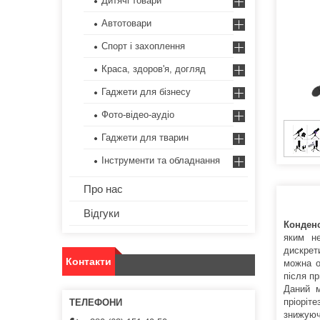
Дитячі товари
Автотовари
Спорт і захоплення
Краса, здоров'я, догляд
Гаджети для бізнесу
Фото-відео-аудіо
Гаджети для тварин
Інструменти та обладнання
Про нас
Відгуки
Конден
яким не
дискрет
Контакти
можна о
після п
Даний м
пріоріт
знижуюч