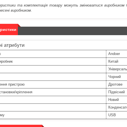
ристики та комплектація товару можуть змінюватися виробником без
несені виробником.
еристики
і атрибути
к
Andoer
иробник
Китай
Універсал
Чорний
ення пристрою
Дротове
становки/кріплення
Підвісний
Новий
Конденсат
єму
USB