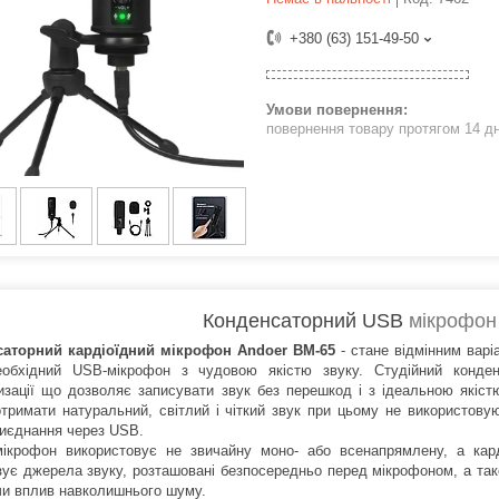
+380 (63) 151-49-50
повернення товару протягом 14 д
Конденсаторний USB
мікрофон
саторний кардіоїдний мікрофон Andoer BM-65
- стане відмінним варі
обхідний USB-мікрофон з чудовою якістю звуку. Студійний конден
изації що дозволяє записувати звук без перешкод і з ідеальною якіс
тримати натуральний, світлий і чіткий звук при цьому не використов
риєднання через USB.
ікрофон використовує не звичайну моно- або всенапрямлену, а карді
езує джерела звуку, розташовані безпосередньо перед мікрофоном, а та
и вплив навколишнього шуму.