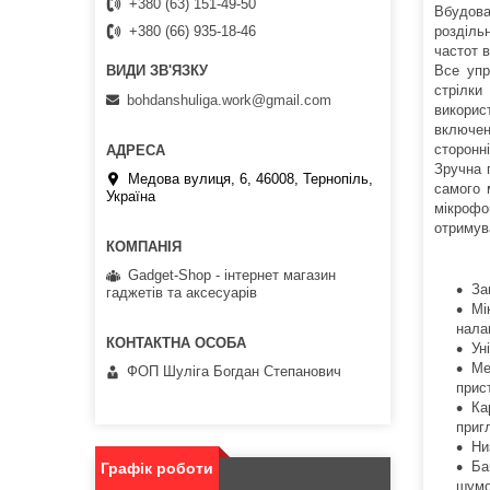
+380 (63) 151-49-50
Вбудова
розділь
+380 (66) 935-18-46
частот в
Все упр
стрілки
bohdanshuliga.work@gmail.com
викорис
включен
сторонн
Зручна 
Медова вулиця, 6, 46008, Тернопіль,
самого 
Україна
мікрофо
отримув
Gadget-Shop - інтернет магазин
За
гаджетів та аксесуарів
Мі
нала
Ун
Ме
ФОП Шуліга Богдан Степанович
прис
Ка
приг
Ни
Ба
Графік роботи
шумо