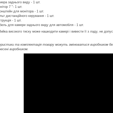
мера заднього виду - 1 шт.
нітор 7 "- 1 шт.
онштейн для монітора - 1 шт.
льт дистанційного керування - 1 шт.
струкція - 1 шт.
бель для камери заднього виду для автомобіля - 1 шт.
ийка високого тиску може нашкодити камері і вивести її з ладу, не доп
ристики та комплектація товару можуть змінюватися виробником без 
несені виробником.