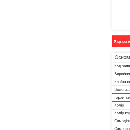
Характ
Основ
Код зап
Виробни
Країна в
Вологоз
Гарантій
Колір
Колір ко
Самодіаг
Самопро