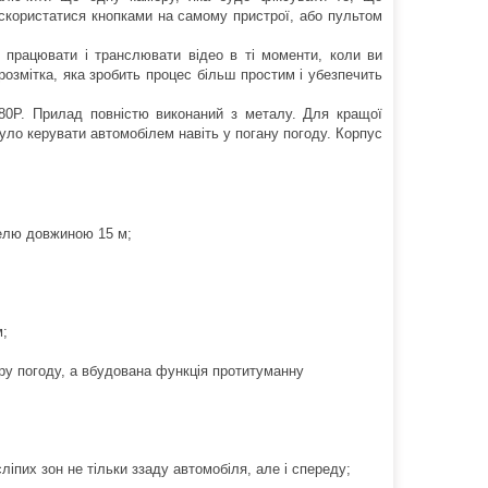
скористатися кнопками на самому пристрої, або пультом
 працювати і транслювати відео в ті моменти, коли ви
розмітка, яка зробить процес більш простим і убезпечить
80P. Прилад повністю виконаний з металу. Для кращої
ло керувати автомобілем навіть у погану погоду. Корпус
белю довжиною 15 м;
м;
ру погоду, а вбудована функція протитуманну
іпих зон не тільки ззаду автомобіля, але і спереду;