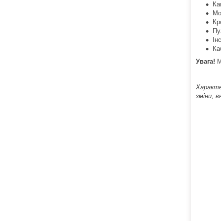
Ка
Мо
Кр
Пу
Ін
Ка
Увага!
М
Характе
зміни, в