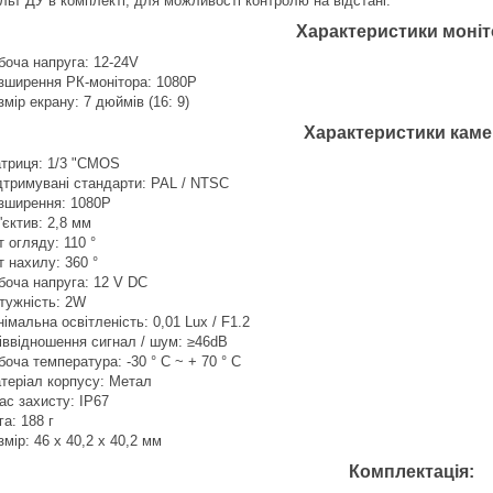
льт ДУ в комплекті, для можливості контролю на відстані.
Характеристики моніт
боча напруга: 12-24V
зширення РК-монітора: 1080P
змір екрану: 7 дюймів (16: 9)
Характеристики каме
триця: 1/3 "CMOS
дтримувані стандарти: PAL / NTSC
зширення: 1080P
'єктив: 2,8 мм
т огляду: 110 °
т нахилу: 360 °
боча напруга: 12 V DC
тужність: 2W
німальна освітленість: 0,01 Lux / F1.2
іввідношення сигнал / шум: ≥46dB
боча температура: -30 ° C ~ + 70 ° C
теріал корпусу: Метал
ас захисту: IP67
га: 188 г
змір: 46 х 40,2 х 40,2 мм
Комплектація: