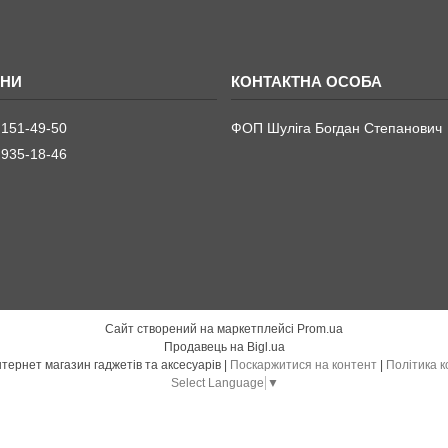
 151-49-50
ФОП Шуліга Богдан Степанович
 935-18-46
Сайт створений на маркетплейсі
Prom.ua
Продавець на Bigl.ua
Gadget-Shop - інтернет магазин гаджетів та аксесуарів |
Поскаржитися на контент
|
Політика к
Select Language
▼