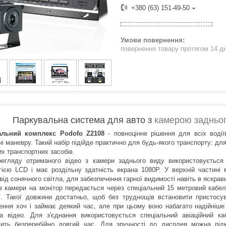
+380 (63) 151-49-50
повернення товару протягом 14 д
Паркувальна система для авто з
камерою задньо
альний комплекс Podofo Z2108
- повноцінне рішення для всіх водії
і маневру. Такий набір підійде практично для будь-якого транспорту: для
их транспортних засобів.
егляду отриманого відео з камери заднього виду використовується 
гією LCD і має роздільну здатність екрана 1080P. У верхній частині
від сонячного світла, для забезпечення гарної видимості навіть в яскра
з камери на монітор передається через спеціальний 15 метровий кабел
ї. Такої довжини достатньо, щоб без труднощів встановити пристосу
ення хоч і займає деякий час, але при цьому воно набагато надійніше 
а відео. Для з'єднання використовується спеціальний авіаційний ка
ить безперебійно довгий час. Для зручності до дисплея можна пі