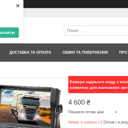
×
т магазин
волити
ДОСТАВКА ТА ОПЛАТА
ОБМІН ТА ПОВЕРНЕННЯ
ПРО
Камера заднього виду з мон
комплекс для вантажних ав
4 600 ₴
Показати оптові ціни
Немає в наявності
Оптом і в роз