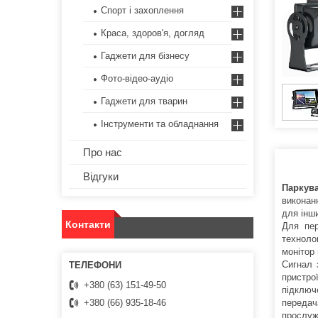
Спорт і захоплення
Краса, здоров'я, догляд
Гаджети для бізнесу
Фото-відео-аудіо
Гаджети для тварин
Інструменти та обладнання
Про нас
Відгуки
Паркув
виконанн
для інш
Контакти
Для пер
техноло
монітор 
Сигнал 
пристро
+380 (63) 151-49-50
підключ
передач
+380 (66) 935-18-46
прослуж