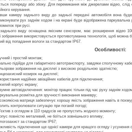
ється попереду або збоку. Для перемикання між джерелами відео, слід 
ійного керування.
авши камеру заднього виду до задньої передачі автомобіля вона буде
виконувати рух заднім ходом і на екрані буде відображена паркувальна 
помилок при русі.
заднього виду оснащена якісним сенсором, має розширення відео 10
і зображення використовується противотуманна технологія, щоб можна бу
ий від попадання вологи за стандартом IP67.
Особливості:
учний і простий монтаж;
еально підійде для габаритного автотранспорту, завдяки сполучному ка
льорове зображення на дисплеї з високою роздільною здатністю;
нцезахисний козирок на дисплеї;
користання надійних авіаційних кабелів для підключення;
хилий корпус екрану;
зумне автовідключення: монітор працює тільки під час руху заднім ходо
ркувальна розмітка для зручності виконання маневру;
сокоякісна матриця забезпечує хорошу якість зображення навіть в похму
олить контролювати ситуацію при поганій погоді;
'єктив з оглядом в 110 градусів не пропустить жодного моменту;
рпус повністю металевий, не боїться зовнішнього впливу;
логозахист за стандартом IP67;
жливість підключення ще однієї камери для кращого огляду і усунення сл