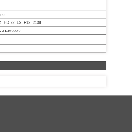
ьне
K, HD 72, LS, F12, 2108
к з камерою