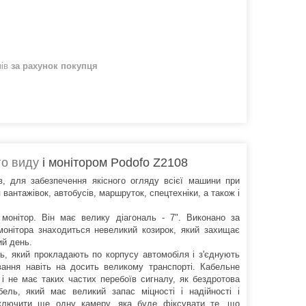
нів
за рахунок покупця
го виду
і монітором Podofo Z2108
в, для забезпечення якісного огляду всієї машини при
 вантажівок, автобусів, маршруток, спецтехніки, а також і
монітор. Він має велику діагональ - 7". Виконано за
 монітора знаходиться невеликий козирок, який захищає
вий день.
ь, який прокладають по корпусу автомобіля і з'єднують
вання навіть на досить великому транспорті. Кабельне
і не має таких частих перебоїв сигналу, як бездротова
бель, який має великий запас міцності і надійності і
дключити ще одну камеру, яка буде фіксувати те, що