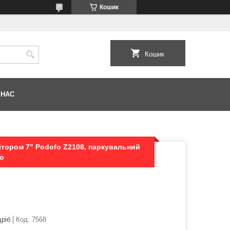
Кошик
Кошик
 НАС
ітором 7" Podofo Z2108, паркувальний
то
дріб
Код:
7568