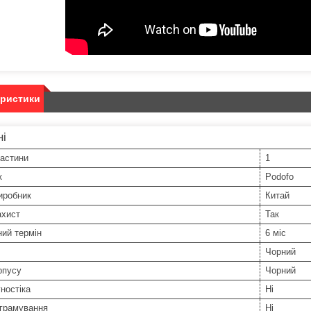
еристики
ні
частини
1
к
Podofo
иробник
Китай
ахист
Так
ний термін
6 міс
Чорний
рпусу
Чорний
ностіка
Ні
грамування
Ні