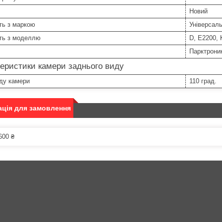
Новий
ть з маркою
Універсал
сть з моделлю
D, E2200, 
Парктрони
еристики камери заднього виду
ду камери
110 град.
ція для замовлення
600 ₴