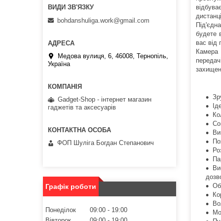
відбува
дистанц
bohdanshuliga.work@gmail.com
Під'єдн
будете 
вас від 
Камера 
Медова вулиця, 6, 46008, Тернопіль,
передач
Україна
захищен
Зр
Gadget-Shop - інтернет магазин
Ід
гаджетів та аксесуарів
Ко
Со
Ви
По
ФОП Шуліга Богдан Степанович
Ро
Па
Ви
дозв
Об
Графік роботи
Ко
Во
Понеділок
09:00
19:00
Мо
Вівторок
09:00
19:00