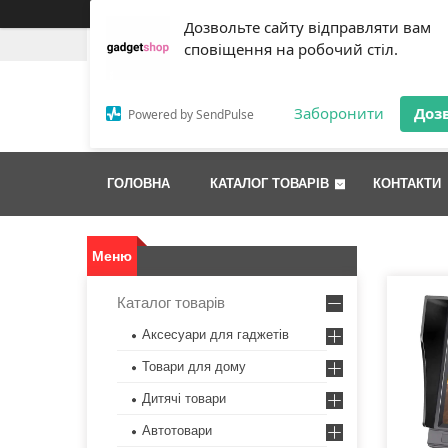
Дозвольте сайту відправляти вам
+380 (63) 151-49-50
+380 (66) 935-18-46
сповіщення на робочий стіл.
Gadget Shop - інтерне
Заборонити
Доз
Powered by SendPulse
гаджетів
ГОЛОВНА
КАТАЛОГ ТОВАРІВ
КОНТАКТИ
Каталог товарів
Аксесуари для гаджетів
Товари для дому
Дитячі товари
Автотовари