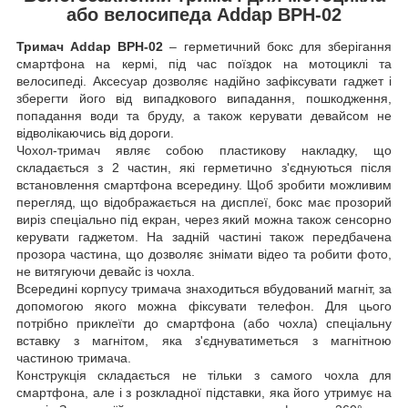
або велосипеда Addap BPH-02
Тримач Addap BPH-02
– герметичний бокс для зберігання
смартфона на кермі, під час поїздок на мотоциклі та
велосипеді. Аксесуар дозволяє надійно зафіксувати гаджет і
зберегти його від випадкового випадання, пошкодження,
попадання води та бруду, а також керувати девайсом не
відволікаючись від дороги.
Чохол-тримач являє собою пластикову накладку, що
складається з 2 частин, які герметично з'єднуються після
встановлення смартфона всередину. Щоб зробити можливим
перегляд, що відображається на дисплеї, бокс має прозорий
виріз спеціально під екран, через який можна також сенсорно
керувати гаджетом. На задній частині також передбачена
прозора частина, що дозволяє знімати відео та робити фото,
не витягуючи девайс із чохла.
Всередині корпусу тримача знаходиться вбудований магніт, за
допомогою якого можна фіксувати телефон. Для цього
потрібно приклеїти до смартфона (або чохла) спеціальну
вставку з магнітом, яка з'єднуватиметься з магнітною
частиною тримача.
Конструкція складається не тільки з самого чохла для
смартфона, але і з розкладної підставки, яка його утримує на