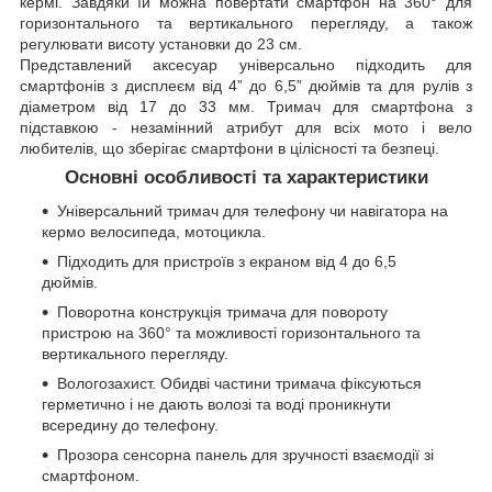
кермі. Завдяки їй можна повертати смартфон на 360° для
горизонтального та вертикального перегляду, а також
регулювати висоту установки до 23 см.
Представлений аксесуар універсально підходить для
смартфонів з дисплеєм від 4” до 6,5” дюймів та для рулів з
діаметром від 17 до 33 мм. Тримач для смартфона з
підставкою - незамінний атрибут для всіх мото і вело
любителів, що зберігає смартфони в цілісності та безпеці.
Основні особливості та характеристики
Універсальний тримач для телефону чи навігатора на
кермо велосипеда, мотоцикла.
Підходить для пристроїв з екраном від 4 до 6,5
дюймів.
Поворотна конструкція тримача для повороту
пристрою на 360° та можливості горизонтального та
вертикального перегляду.
Вологозахист. Обидві частини тримача фіксуються
герметично і не дають волозі та воді проникнути
всередину до телефону.
Прозора сенсорна панель для зручності взаємодії зі
смартфоном.