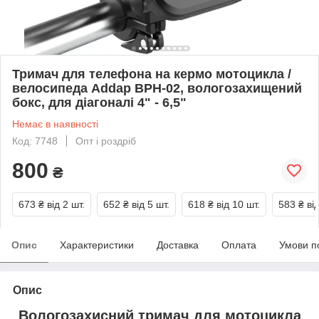
Тримач для телефона на кермо мотоцикла /
велосипеда Addap BPH-02, вологозахищений
бокс, для діагоналі 4" - 6,5"
Немає в наявності
Код: 7748
Опт і роздріб
800
₴
673 ₴
від 2 шт.
652 ₴
від 5 шт.
618 ₴
від 10 шт.
583 ₴
ві
Опис
Характеристики
Доставка
Оплата
Умови п
Опис
Вологозахисний тримач для мотоцикла