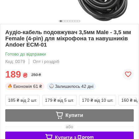
Аудіо-кабель подовжувач 3,5мм Male - 3,5 мм
Female (4-pin) для мікрофона та навушників
Andoer ECM-01
Готово до відправки
Код: 0079
Опт і роздріб
189
₴
250 ₴
Економія
61 ₴
Залишилось
42 дні
185 ₴
від 2 шт.
179 ₴
від 5 шт.
170 ₴
від 10 шт.
160 ₴
ві
Купити
або
Купити з