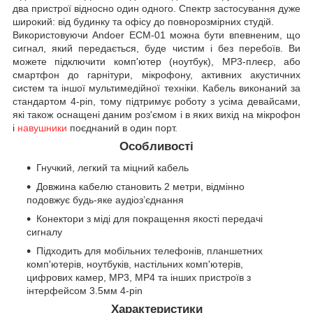
два пристрої відносно один одного. Спектр застосування дуже
широкий: від будинку та офісу до повнорозмірних студій.
Використовуючи Andoer ECM-01 можна бути впевненим, що
сигнал, який передається, буде чистим і без перебоїв. Ви
можете підключити комп'ютер (ноутбук), MP3-плеєр, або
смартфон до гарнітури, мікрофону, активних акустичних
систем та іншої мультимедійної техніки. Кабель виконаний за
стандартом 4-pin, тому підтримує роботу з усіма девайсами,
які також оснащені даним роз'ємом і в яких вихід на мікрофон
і
навушники
поєднаний в один порт.
Особливості
Гнучкий, легкий та міцний кабель
Довжина кабелю становить 2 метри, відмінно
подовжує будь-яке аудіоз’єднання
Конектори з міді для покращення якості передачі
сигналу
Підходить для мобільних телефонів, планшетних
комп'ютерів, ноутбуків, настільних комп'ютерів,
цифрових камер, MP3, MP4 та інших пристроїв з
інтерфейсом 3.5мм 4-pin
Характеристики