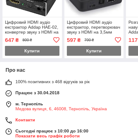
Цифровий HDMI аудіо
Цифровий HDMI аудіо
Розг
екстрактор Addap HAE-02,
екстрактор, перетворювач
наву
конвертер звуку з HDMI на
звуку з HDMI на 3,5мм
Adda
оптичний SPDIF/Toslink та
miniJack та SPDIF 5.1
3-pin
647
597
117
₴
₴
800 ₴
700 ₴
3,5мм miniJack, 4K
систему Addap HAE-01, 4K
Ауді
чор
Купити
Купити
Про нас
100% позитивних з 468 відгуків за рік
Працює з 30.04.2018
м. Тернопіль
Медова вулиця, 6, 46008, Тернопіль, Україна
Контакти
Сьогодні працює з 10:00 до 16:00
Показати весь графік роботи