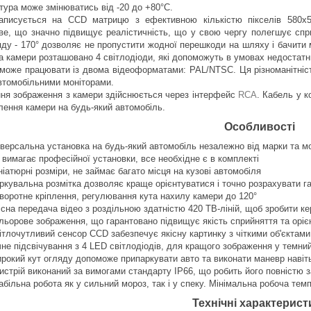
тура може змінюватись від -20 до +80°С.
аписується на CCD матрицю з ефективною кількістю пікселів 580х5
ве, що значно підвищує реалістичність, що у свою чергу полегшує спри
яду - 170° дозволяє не пропустити жодної перешкоди на шляху і бачити
ва камери розташовано 4 світлодіоди, які допоможуть в умовах недостат
може працювати із двома відеоформатами: PAL/NTSC. Ця різноманітніст
втомобільними моніторами.
ня зображення з камери здійснюється через інтерфейс
RCA
. Кабель у к
лення камери на будь-який автомобіль.
Особливості
іверсальна установка на будь-який автомобіль незалежно від марки та м
 вимагає професійної установки, все необхідне є в комплекті
ніатюрні розміри, не займає багато місця на кузові автомобіля
ркувальна розмітка дозволяє краще орієнтуватися і точно розрахувати г
воротне кріплення, регулювання кута нахилу камери до 120°
існа передача відео з роздільною здатністю 420 ТВ-ліній, щоб зробити
льорове зображення, що гарантовано підвищує якість сприйняття та оріє
ітлочутливий сенсор CCD забезпечує якісну картинку з чіткими об'єктами
чне підсвічування з 4 LED світлодіодів, для кращого зображення у темни
рокий кут огляду допоможе припаркувати авто та виконати маневр навіт
истрій виконаний за вимогами стандарту IP66, що робить його повністю 
абільна робота як у сильний мороз, так і у спеку. Мінімальна робоча те
Технічні характерист