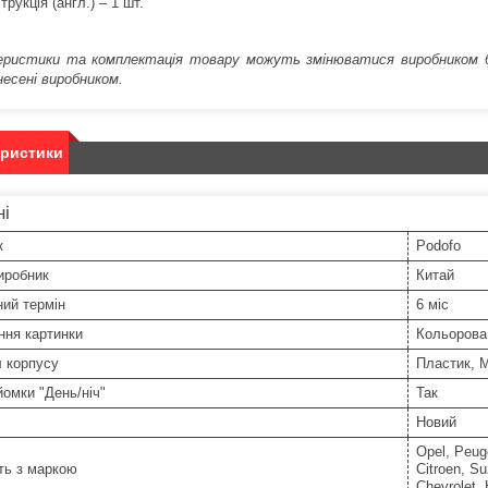
струкція (англ.) – 1 шт.
ристики та комплектація товару можуть змінюватися виробником без
несені виробником.
еристики
ні
к
Podofo
иробник
Китай
ний термін
6 міс
ння картинки
Кольорова
 корпусу
Пластик, 
омки "День/ніч"
Так
Новий
Opel, Peug
ть з маркою
Citroen, S
Chevrolet, 