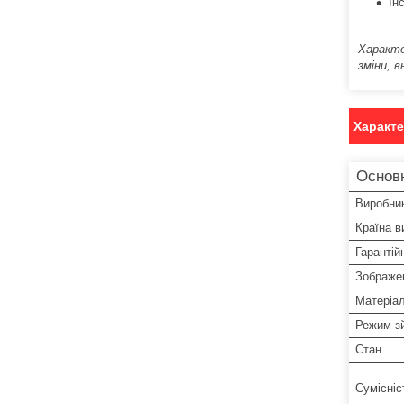
Ін
Характе
зміни, в
Характ
Основ
Виробни
Країна в
Гарантій
Зображе
Матеріал
Режим зй
Стан
Сумісніс