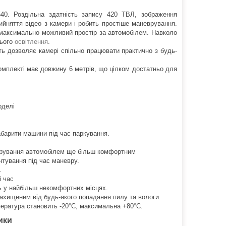
40. Роздільна здатність запису 420 ТВЛ, зображення
йняття відео з камери і робить простіше маневрування.
 максимально можливий простір за автомобілем. Навколо
нього
освітлення
.
ь дозволяє камері спільно працювати практично з будь-
омплекті має довжину 6 метрів, що цілком достатньо для
оделі
абарити машини під час паркування.
 керування автомобілем ще більш комфортним
нтування під час маневру.
.
й час
ь у найбільш некомфортних місцях.
захищеним від будь-якого попадання пилу та вологи.
мпература становить -20°C, максимальна +80°C.
ики