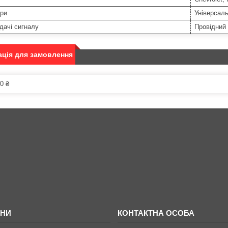
ери
Універсал
дачі сигналу
Провідний
ція для замовлення
0 ₴