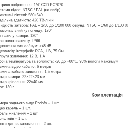
триця зображення: 1/4” CCD PC7070
стема відео: NTSC / PAL (на вибір)
ективні пікселі: 580×540
здільна здатність: 420 ТВ-ліній
идкість затвора: PAL – 1/50 до 1/100 000 секунд, NTSC – 1/60 до 1/100 0
ризонтальний кут огляду: 170°
т нахилу камери: 120°
ас вологозахисту: IP66
дношення сигнал/шум: >48 dB
деовихід: інтерфейс RCA, 1 В, 75 Ом
пруга живлення: 12 В, 1 А
боча температура та вологість: -20 до +80°C, 95% вологи максимум
вжина відео кабелю: 6 метрів
вжина кабелю живлення: 1,5 метра
змір камери: 22×22×23 мм
змір кріплення: 22×40 мм
га: 130 г
Комплектація
мера заднього виду Podofo – 1 шт.
део кабель – 1 шт.
бель живлення – 1 шт.
онштейн – 1 шт.
инти для встановлення – 2 шт.