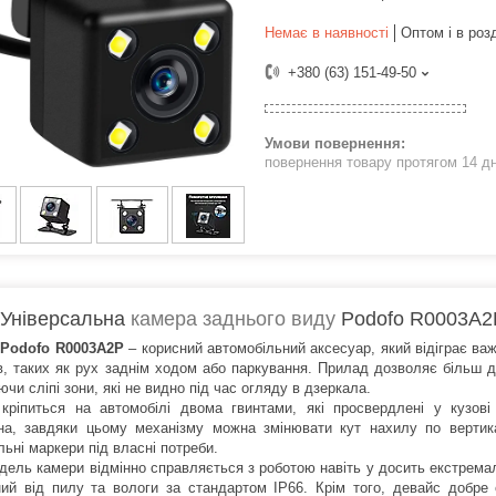
Немає в наявності
Оптом і в роз
+380 (63) 151-49-50
повернення товару протягом 14 д
Універсальна
камера заднього виду
Podofo R0003A2P
 Podofo R0003A2P
– корисний автомобільний аксесуар, який відіграє ва
в, таких як рух заднім ходом або паркування. Прилад дозволяє більш д
чи сліпі зони, які не видно під час огляду в дзеркала.
кріпиться на автомобілі двома гвинтами, які просвердлені у кузов
на, завдяки цьому механізму можна змінювати кут нахилу по вертик
ьні маркери під власні потреби.
дель камери відмінно справляється з роботою навіть у досить екстрема
ий від пилу та вологи за стандартом IP66. Крім того, девайс добре