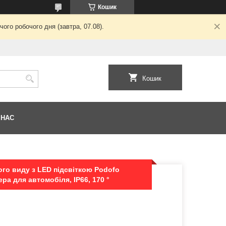
Кошик
ого робочого дня (завтра, 07.08).
Кошик
 НАС
го виду з LED підсвіткою Podofo
ра для автомобіля, IP66, 170 °