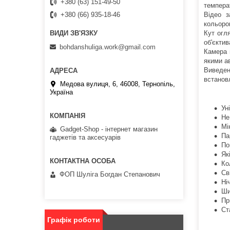
+380 (63) 151-49-50
темпера
Відео з
+380 (66) 935-18-46
кольоро
Кут огл
об'єкти
bohdanshuliga.work@gmail.com
Камера 
якими а
Виведен
встанов
Медова вулиця, 6, 46008, Тернопіль,
Україна
Ун
Не
Мі
Gadget-Shop - інтернет магазин
Па
гаджетів та аксесуарів
По
Як
Ко
Св
ФОП Шуліга Богдан Степанович
Ні
Ши
Пр
Ст
Графік роботи