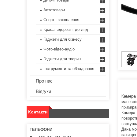
Дитячі товари
Автотовари
Спорт і захоплення
Краса, здоров'я, догляд
Гаджети для бізнесу
Фото-відео-аудіо
Гаджети для тварин
Інструменти та обладнання
Про нас
Відгуки
Камера
маневрі
прибираю
Контакти
Камера 
поворот
паркувал
Дана мо
захищен