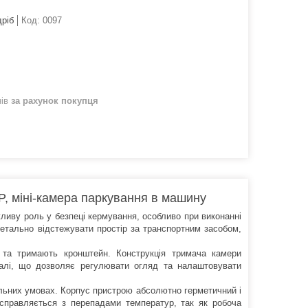
дріб
Код:
0097
нів
за рахунок покупця
, міні-камера паркування в машину
жливу роль у безпеці кермування, особливо при виконанні
етально відстежувати простір за транспортним засобом,
і та тримають кронштейн. Конструкція тримача камери
алі, що дозволяє регулювати огляд та налаштовувати
льних умовах. Корпус пристрою абсолютно герметичний і
 справляється з перепадами температур, так як робоча