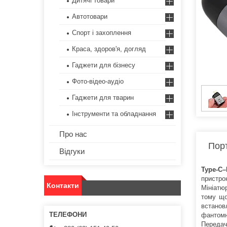
Дитячі товари
Автотовари
Спорт і захоплення
Краса, здоров'я, догляд
Гаджети для бізнесу
Фото-відео-аудіо
Гаджети для тварин
Інструменти та обладнання
Про нас
Порт
Відгуки
Type-C–
пристро
Контакти
Мініатю
тому що
встанов
фантомн
Передач