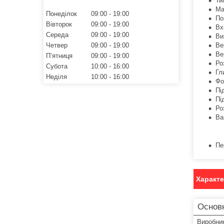
Ти
Ма
Понеділок
09:00
19:00
По
Вівторок
09:00
19:00
Вх
Середа
09:00
19:00
Ви
Ве
Четвер
09:00
19:00
Ве
Пʼятниця
09:00
19:00
Ро
Субота
10:00
16:00
Гл
Неділя
10:00
16:00
Фо
Пі
Пі
Ро
Ва
Пе
Характ
Основ
Виробни