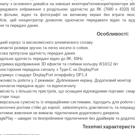
гналу з основного девайса на зовнішні монітори/телевізори/проектори аб
редавати зображення з роздільною здатністю до 8K (7680 x 4320) 6
я фільми, відео та фотографії на великому екрані без втрати якос
йсів, цей концентратор дозволяє одночасно передавати відео та ау
ня та передачі даних.
Особливості:
цний корпус із високоякісного алюмінієвого сплаву.
мпактні розміри зручно та легко носити із собою.
сока пропускна здатність передачі даних.
здільна здатність передачі відео до 8K, 60Hz
дтримка відображення 3D ефектів та глибини кольору 8/10/12 біт
ностороння передача сигналу з Type-C на DisplayPort
дтримує стандарт DisplayPort інтерфейсу DP1.4
жливість роботи у 2 режимах: Дублювання екрану, Додатковий монітор
ночасна передача аудіо- та відеосигналу.
місність з більшістю пристроїв, що оснащені відповідними портами: смар
ктори тощо.
іверсальна сумісність із операційними системами, підходить для роботи 
золочені роз'єми стійкі до корозії, забезпечують довговічність та покра
нтомне живлення не вимагає підключення додаткового джерела.
ug&Play – швидке та безпроблемне підключення без драйверів та додатко
Технічні характерист