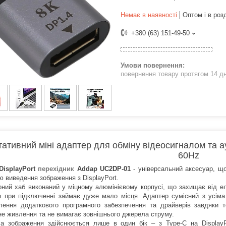
Немає в наявності
Оптом і в роз
+380 (63) 151-49-50
повернення товару протягом 14 д
ативний міні адаптер для обміну відеосигналом та ауд
60Hz
DisplayPort
перехідник
Addap UC2DP-01
- універсальний аксесуар, щ
ю виведення зображення з DisplayPort.
рний хаб виконаний у міцному алюмінієвому корпусі, що захищає від ел
 при підключенні займає дуже мало місця. Адаптер сумісний з усіма
лення додаткового програмного забезпечення та драйверів завдяки те
е живлення та не вимагає зовнішнього джерела струму.
а зображення здійснюється лише в один бік – з Type-C на Display