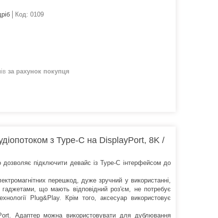
дріб
Код:
0109
нів
за рахунок покупця
іопотоком з Type-C на DisplayPort, 8K /
о дозволяє підключити девайс із Type-C інтерфейсом до
ектромагнітних перешкод, дуже зручний у використанні,
 гаджетами, що мають відповідний роз'єм, не потребує
хнології Plug&Play. Крім того, аксесуар використовує
Port. Адаптер можна використовувати для дублювання