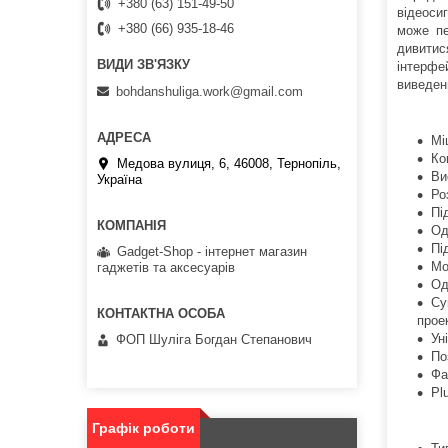
+380 (63) 151-49-50
відеоси
+380 (66) 935-18-46
може пе
дивитис
інтерфе
виведен
bohdanshuliga.work@gmail.com
Мі
Ко
Медова вулиця, 6, 46008, Тернопіль,
Ви
Україна
Ро
Пі
Од
Пі
Gadget-Shop - інтернет магазин
Мо
гаджетів та аксесуарів
Од
Су
прое
Ун
ФОП Шуліга Богдан Степанович
По
Фа
Pl
Графік роботи