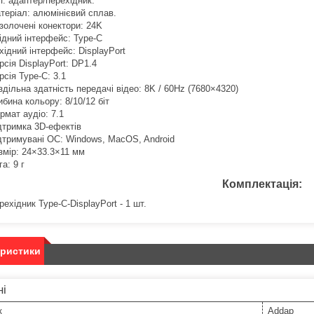
п: адаптер/перехідник.
теріал: алюмінієвий сплав.
золочені конектори: 24K
ідний інтерфейс: Type-C
хідний інтерфейс: DisplayPort
рсія DisplayPort: DP1.4
рсія Type-C: 3.1
здільна здатність передачі відео: 8K / 60Hz (7680×4320)
ибина кольору: 8/10/12 біт
рмат аудіо: 7.1
дтримка 3D-ефектів
дтримувані ОС: Windows, MacOS, Android
змір: 24×33.3×11 мм
га: 9 г
Комплектація:
рехідник Type-C-DisplayPort - 1 шт.
еристики
ні
к
Addap