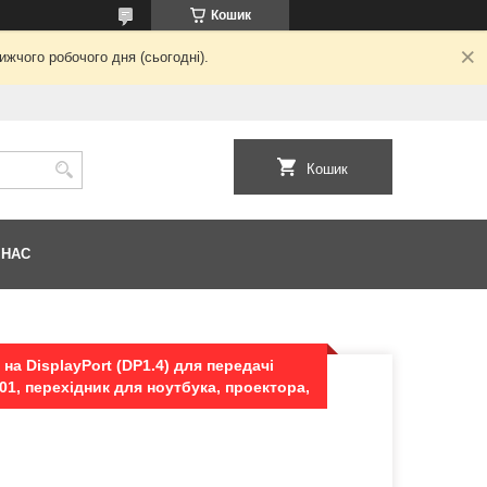
Кошик
жчого робочого дня (сьогодні).
Кошик
 НАС
на DisplayPort (DP1.4) для передачі
1, перехідник для ноутбука, проектора,