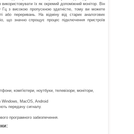
о використовувати їх як окремий допоміжний монітор. Він
0 Гц з високою пропускною здатністю, тому ви можете
ті або переривань. На відміну від старих аналогових
діо, що значно спрощує процес підключення пристроїв
тфони, комп'ютери, ноутбуки, телевізори, монітори,
з Windows, MacOS, Android
щують передачу сигналу.
вого програмного забезпечення.
ики: