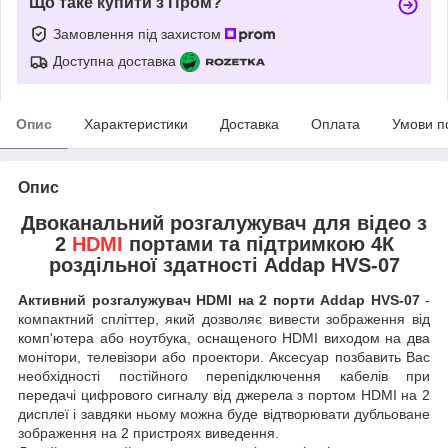
Що таке купити з Пром?
Замовлення під захистом
Доступна доставка
Опис
Характеристики
Доставка
Оплата
Умови п
Опис
Двоканальний розгалужувач для відео з
2
HDMI
портами та підтримкою 4К
роздільної здатності Addap HVS-07
Активний розгалужувач HDMI на 2 порти Addap HVS-07
-
компактний спліттер, який дозволяє вивести зображення від
комп'ютера або ноутбука, оснащеного HDMI виходом на два
монітори, телевізори або проектори. Аксесуар позбавить Вас
необхідності постійного перепідключення кабелів при
передачі цифрового сигналу від джерела з портом HDMI на 2
дисплеї і завдяки ньому можна буде відтворювати дубльоване
зображення на 2 пристроях виведення.