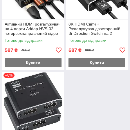
Активний HDMI розгалужувач
8K HDMI Світч +
на 4 порти Addap HVS-02,
Розгалужувач двосторонній
чотирьохнаправлений відео
Bi-Direction Switch на 2
сплітер 4К
канали Addap HVS-11 | 2в1:
Готово до відправки
Готово до відправки
перемикач + комутатор
587
687
₴
₴
700 ₴
800 ₴
Купити
Купити
–8%