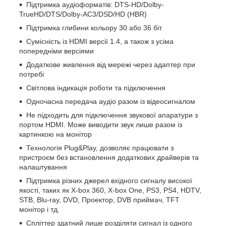
Підтримка аудіоформатів: DTS-HD/Dolby-
TrueHD/DTS/Dolby-AC3/DSD/HD (HBR)
Підтримка глибини кольору 30 або 36 біт
Сумісність із HDMI версії 1.4, а також з усіма
попередніми версіями
Додаткове живлення від мережі через адаптер при
потребі
Світлова індикація роботи та підключення
Одночасна передача аудіо разом із відеосигналом
Не підходить для підключення звукової апаратури з
портом HDMI. Може виводити звук лише разом із
картинкою на монітор
Технологія Plug&Play, дозволяє працювати з
пристроєм без встановлення додаткових драйверів та
налаштування
Підтримка різних джерел вхідного сигналу високої
якості, таких як X-box 360, X-box One, PS3, PS4, HDTV,
STB, Blu-ray, DVD, Проектор, DVB приймач, TFT
монітор і тд.
Спліттер здатний лише розділяти сигнал із одного