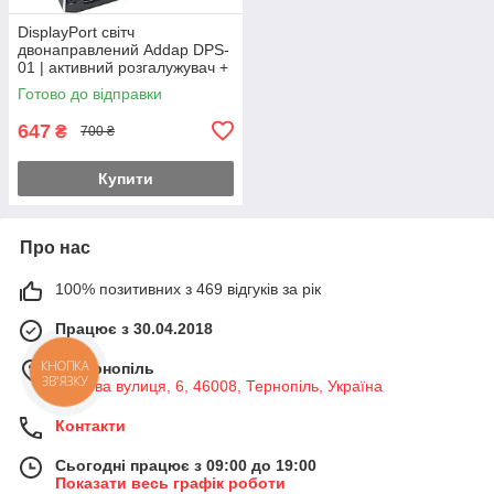
DisplayPort світч
двонаправлений Addap DPS-
01 | активний розгалужувач +
комутатор для відео та аудіо
Готово до відправки
потоку, 8K/30Hz
647
₴
700 ₴
Купити
Про нас
100% позитивних з 469 відгуків за рік
Працює з 30.04.2018
КНОПКА
м. Тернопіль
ЗВ'ЯЗКУ
Медова вулиця, 6, 46008, Тернопіль, Україна
Контакти
Сьогодні працює з 09:00 до 19:00
Показати весь графік роботи