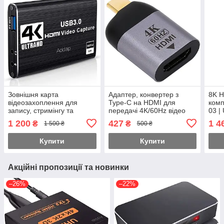
Зовнішня карта
Адаптер, конвертер з
8K H
відеозахоплення для
Type-C на HDMI для
комп
запису, стримінгу та
передачі 4K/60Hz відео
03 |
оцифрування відео на 2
Addap UC2HDMI-01,
на 2
1 200
427
1 4
₴
₴
1 500 ₴
500 ₴
монітора Addap VCC-04 |
перехідник для ПК,
8K 3
USB 3,0, HDMI Loop out,
ноутбука, проектора,
Купити
Купити
4K
Акційні пропозиції та новинки
–26%
–22%