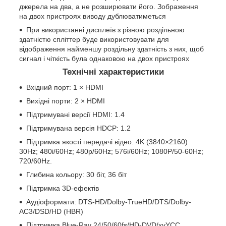
джерела на два, а не розширювати його. Зображення
на двох пристроях виводу дублюватиметься
При використанні дисплеїв з різною роздільною
здатністю спліттер буде використовувати для
відображення найменшу роздільну здатність з них, щоб
сигнал і чіткість була однаковою на двох пристроях
Технічні характеристики
Вхідний порт: 1 × HDMI
Вихідні порти: 2 × HDMI
Підтримувані версії HDMI: 1.4
Підтримувана версія HDCP: 1.2
Підтримка якості передачі відео: 4K (3840×2160)
30Hz; 480i/60Hz; 480p/60Hz; 576i/60Hz; 1080P/50-60Hz;
720/60Hz.
Глибина кольору: 30 біт, 36 біт
Підтримка 3D-ефектів
Аудіоформати: DTS-HD/Dolby-TrueHD/DTS/Dolby-
AC3/DSD/HD (HBR)
Підтримка Blue-Ray 24/50/60fs/HD-DVD/xvYCC