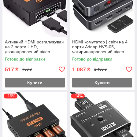
Активний HDMI розгалужувач
HDMI комутатор | світч на 4
на 2 порти UHD,
порти Addap HVS-05,
двонаправлений відео
чотиринаправлений відео
спліттер Addap HVS-01, 4К,
перемикач, 4К, Чорний
Готово до відправки
Готово до відправки
2K, 3D, 1080Р
517
1 087
₴
₴
700 ₴
1 400 ₴
Купити
Купити
–16%
–14%