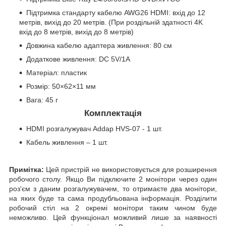
Підтримка стандарту кабелю AWG26 HDMI: вхід до 12
метрів, вихід до 20 метрів. (При роздільній здатності 4K
вхід до 8 метрів, вихід до 8 метрів)
Довжина кабелю адаптера живлення: 80 см
Додаткове живлення: DC 5V/1A
Матеріал: пластик
Розмір: 50×62×11 мм
Вага: 45 г
Комплектація
HDMI розгалужувач Addap HVS-07 - 1 шт.
Кабель живлення – 1 шт.
Примітка:
Цей пристрій не використовується для розширення
робочого столу. Якщо Ви підключите 2 монітори через один
роз'єм з даним розгалужувачем, то отримаєте два монітори,
на яких буде та сама продубльована інформація. Розділити
робочий стіл на 2 окремі монітори таким чином буде
неможливо. Цей функціонал можливий лише за наявності