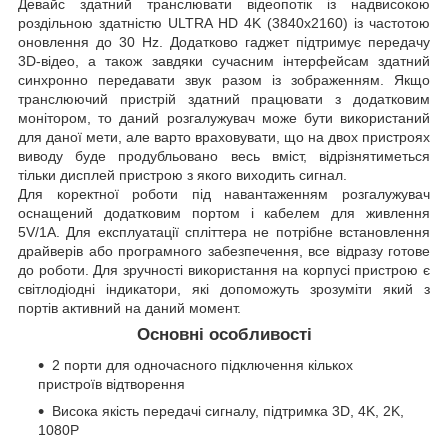
Девайс здатний транслювати відеопотік із надвисокою
роздільною здатністю ULTRA HD 4K (3840x2160) із частотою
оновлення до 30 Hz. Додатково гаджет підтримує передачу
3D-відео, а також завдяки сучасним інтерфейсам здатний
синхронно передавати звук разом із зображенням. Якщо
транслюючий пристрій здатний працювати з додатковим
монітором, то даний розгалужувач може бути використаний
для даної мети, але варто враховувати, що на двох пристроях
виводу буде продубльовано весь вміст, відрізнятиметься
тільки дисплей пристрою з якого виходить сигнал.
Для коректної роботи під навантаженням розгалужувач
оснащений додатковим портом і кабелем для живлення
5V/1A. Для експлуатації спліттера не потрібне встановлення
драйверів або програмного забезпечення, все відразу готове
до роботи. Для зручності використання на корпусі пристрою є
світлодіодні індикатори, які допоможуть зрозуміти який з
портів активний на даний момент.
Основні особливості
2 порти для одночасного підключення кількох
пристроїв відтворення
Висока якість передачі сигналу, підтримка 3D, 4K, 2K,
1080P