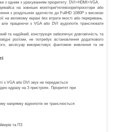
льки з одним з урахуванням пріоритету: DVI>HDMI>VGA.
вайса на зовнішні монітори/телевізори/проєктори або
ження з роздільною здатністю до FullHD 1080P з високою
ї на великому екрані без втрати якості або переривань.
к, але працюючи з VGA або DVI аудіопотік транслювати
ий та надійний, конструкція забезпечує довговічність та
відні роз'єми, не потребує встановлення додаткового
 того, аксесуар використовує фантомне живлення та не
ті
ті з VGA або DVI звук не передається
део одразу на 3 пристроях. Пріоритет при
ому напрямку відеопотік не транслюється
йверів та ПЗ