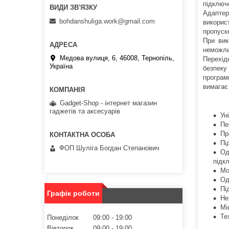
підключ
Адаптер
bohdanshuliga.work@gmail.com
викорис
пропуск
При вик
неможли
Медова вулиця, 6, 46008, Тернопіль,
Перехід
Україна
безпеку
програм
вимагає
Gadget-Shop - інтернет магазин
гаджетів та аксесуарів
Ун
Пе
Пр
Пі
ФОП Шуліга Богдан Степанович
Од
підк
Мо
Од
Пі
Графік роботи
Не
Мі
Те
Понеділок
09:00
19:00
Вівторок
09:00
19:00