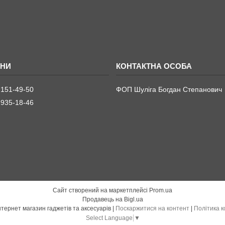
 151-49-50
ФОП Шуліга Богдан Степанович
 935-18-46
Сайт створений на маркетплейсі
Prom.ua
Продавець на Bigl.ua
Gadget-Shop - інтернет магазин гаджетів та аксесуарів |
Поскаржитися на контент
|
Політика к
Select Language
▼