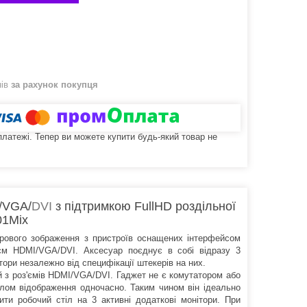
нів
за рахунок покупця
 платежі. Тепер ви можете купити будь-який товар не
/VGA/
DVI
з підтримкою FullHD роздільної
01Mix
рового зображення з пристроїв оснащених інтерфейсом
'єм HDMI/VGA/DVI. Аксесуар поєднує в собі відразу 3
ітори незалежно від специфікації штекерів на них.
ий з роз'ємів HDMI/VGA/DVI. Гаджет не є комутатором або
лом відображення одночасно. Таким чином він ідеально
ити робочий стіл на 3 активні додаткові монітори. При