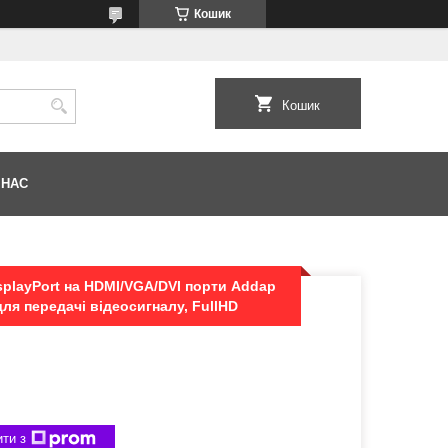
Кошик
Кошик
 НАС
splayPort на HDMI/VGA/DVI порти Addap
для передачі відеосигналу, FullHD
ти з