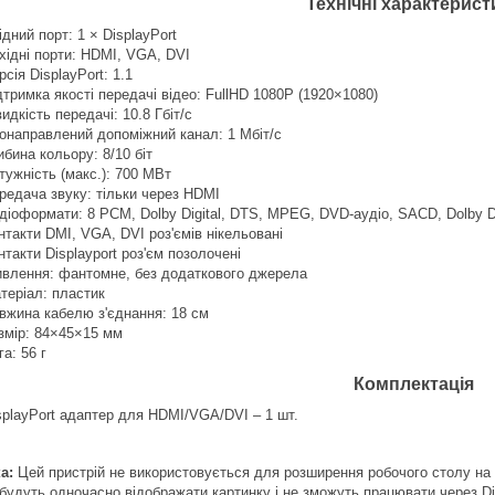
Технічні характерист
ідний порт: 1 × DisplayPort
хідні порти: HDMI, VGA, DVI
рсія DisplayPort: 1.1
дтримка якості передачі відео: FullHD 1080P (1920×1080)
идкість передачі: 10.8 Гбіт/с
онаправлений допоміжний канал: 1 Мбіт/с
ибина кольору: 8/10 біт
тужність (макс.): 700 МВт
редача звуку: тільки через HDMI
діоформати: 8 PCM, Dolby Digital, DTS, MPEG, DVD-аудіо, SACD, Dolby Di
нтакти DMI, VGA, DVI роз'ємів нікельовані
нтакти Displayport роз'єм позолочені
влення: фантомне, без додаткового джерела
теріал: пластик
вжина кабелю з'єднання: 18 см
змір: 84×45×15 мм
га: 56 г
Комплектація
splayPort адаптер для HDMI/VGA/DVI – 1 шт.
а:
Цей пристрій не використовується для розширення робочого столу на 
 будуть одночасно відображати картинку і не зможуть працювати через Di