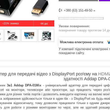
+380 (63) 151-49-50
–21%
44 дні
повернення товару протягом 14 д
У компанії підключені електронні
покидаючи сайту.
ер для передачі відео з DisplayPort роз'єму на
HDMI
здатності Addap DPA-
дник
3в1 Addap DPA
-01Mix
- універсальний адаптер для передачі циф
Port на монітори, телевізори або проєктори, що працюють через роз
ики для різних типів портів і дозволить виводити картинку на великі мон
а зображення здійснюється тільки в один бік - з DisplayPort на будь-як
жувачем відеосигналу, тому дозволяє працювати тільки з одним джере
ть для роботи з різними моніторами по черзі, але не здатний розшир