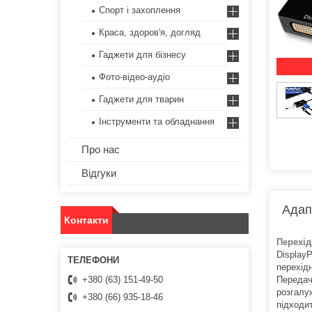
Спорт і захоплення
Краса, здоров'я, догляд
Гаджети для бізнесу
Фото-відео-аудіо
Гаджети для тварин
Інструменти та обладнання
Про нас
Відгуки
Адапт
Контакти
Перехі
Display
перехідн
Передач
+380 (63) 151-49-50
розгалу
+380 (66) 935-18-46
підходи