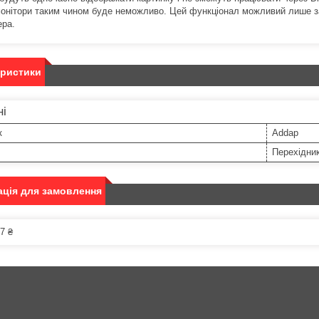
монітори таким чином буде неможливо. Цей функціонал можливий лише за 
ера.
еристики
ні
к
Addap
Перехідни
ція для замовлення
7 ₴