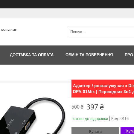
т магазин
ДОСТАВКА ТА ОПЛАТА
ОБМІН ТА ПОВЕРНЕННЯ
ПРО
Адаптер / розгалужувач з Di
DPA-01Mix | Перехідник 3в1 
397 ₴
500 ₴
Готово до відправки
Код:
0116
Купи
Купити