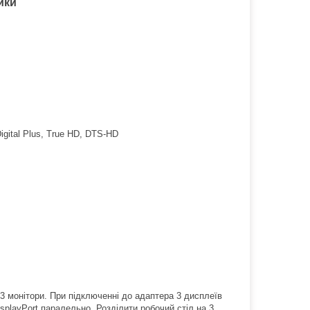
ики
gital Plus, True HD, DTS-HD
3 монітори. При підключенні до адаптера 3 дисплеїв
splayPort паралельно. Розділити робочий стіл на 3