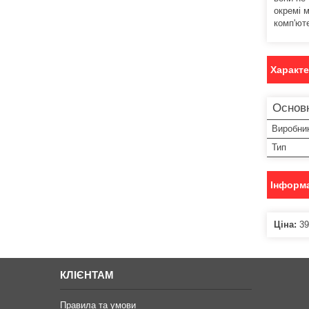
окремі 
комп'ют
Характ
Основ
Виробни
Тип
Інформа
Ціна:
39
КЛІЄНТАМ
Правила та умови