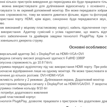
енні кількох пристроїв виведення до перехідника він буде працювати ті
 можна використовувати для дублювання відеосигналу з основного де
товувати їх як окремий допоміжний монітор. Він може передавати зобра
ною спроможністю, тому ви можете дивитися фільми, відео та фотографі
ористанні порту HDMI, крім відео, синхронно буде передаватися зву
во.
ник виконаний у міцному пластиковому корпусі, кабель підключення гнучк
 використання. Адаптер сумісний з усіма гаджетами, що мають відпо
ного забезпечення та драйверів завдяки технології Plug&Play. Крім
 зовнішнього джерела струму.
Основні особливос
іверсальний адаптер 3в1 з DisplayPort на HDMI+VGA+DVI
редача сигналу високої роздільної здатності FullHD 1080P
опускна спроможність до 10.8 Гбіт/с
дтримка передачі аудіопотоку під час використання HDMI порту. При робо
ночасне відображення лише на одному моніторі. Не може транслювати ві
люченні до кількох роз'ємів: DVI>HDMI>VGA
жливість роботи у 2 режимах: Дублювання екрана, Додатковий монітор
ностороння передача сигналу з DisplayPort на HDMI/VGA/DVI. У зворотн
дтримка глибини кольору 8/10 біт
 потребує додаткового живлення
цний пластиковий корпус
хнологія Plug&Play, дозволяє працювати з пристроєм без додаткових дра