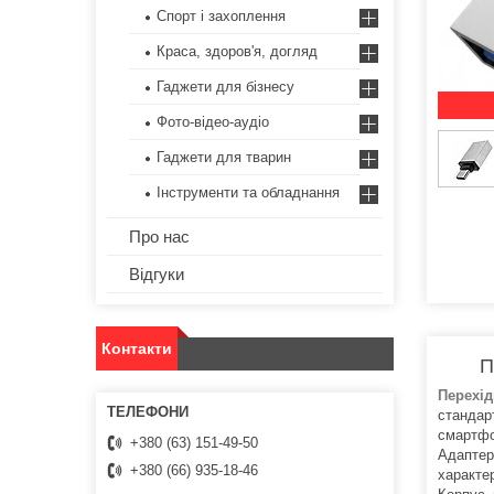
Спорт і захоплення
Краса, здоров'я, догляд
Гаджети для бізнесу
Фото-відео-аудіо
Гаджети для тварин
Інструменти та обладнання
Про нас
Відгуки
Контакти
П
Перехі
стандар
смартфо
+380 (63) 151-49-50
Адаптер
+380 (66) 935-18-46
характер