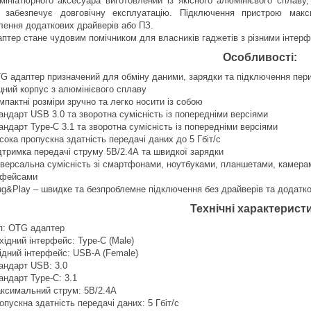
мініатюрного аксесуара виготовлений із якісного алюмінієвого сплаву
і забезпечує довговічну експлуатацію. Підключення пристрою мак
лення додаткових драйверів або ПЗ.
птер стане чудовим помічником для власників гаджетів з різними інтерфе
Особливості:
G адаптер призначений для обміну даними, зарядки та підключення пер
цний корпус з алюмінієвого сплаву
мпактні розміри зручно та легко носити із собою
андарт USB 3.0 та зворотна сумісність із попередніми версіями
андарт Type-C 3.1 та зворотна сумісність із попередніми версіями
сока пропускна здатність передачі даних до 5 Гбіт/с
дтримка передачі струму 5В/2.4А та швидкої зарядки
іверсальна сумісність зі смартфонами, ноутбуками, планшетами, камера
рфейсами
ug&Play – швидке та безпроблемне підключення без драйверів та додатк
Технічні характерист
п: OTG адаптер
хідний інтерфейс: Type-C (Male)
ідний інтерфейс: USB-A (Female)
андарт USB: 3.0
андарт Type-C: 3.1
ксимальний струм: 5В/2.4А
опускна здатність передачі даних: 5 Гбіт/с