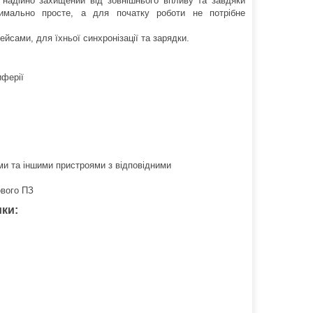
, надійно захищений від зовнішнього впливу та завдяки
симально просте, а для початку роботи не потрібне
йсами, для їхньої синхронізації та зарядки.
иферії
ми та іншими пристроями з відповідними
ового ПЗ
ики: