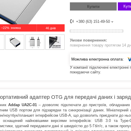
Купи
Купити
+380 (63) 151-49-50
–22%
46 днів
повернення товару протягом 14 д
У компанії підключені електронні
покидаючи сайту.
ортативний адаптер OTG для передачі даних і заряд
дник
Addap UA2C-01
– дозволяє підключати до пристроїв, обладнани
тним USB портом для підзарядки та синхронізації даних. Мініатюрни
н/ноутбук/планшет інтерфейсом USB-A, що дозволить приєднати до ньог
 оснащений найновішими версіями інтерфейсів: USB 3.0 та Type-C
истики, здатний передавати дані зі швидкістю до 5 Гбіт/с, а також проп