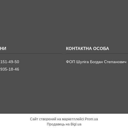
 151-49-50
ФОП Шуліга Богдан Степанович
 935-18-46
Сайт створений на маркетплейсі
Prom.ua
Продавець на Bigl.ua