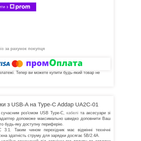
ти з
нів
за рахунок покупця
 платежі. Тепер ви можете купити будь-який товар не
ки з USB-A на Type-C Addap UA2C-01
х сучасним роз'ємом USB Type-C,
кабелі
та аксесуари зі
й адаптер допоможе максимально швидко доповнити Ваш
о будь-яку доступну периферію.
 3.1. Таким чином перехідник має відмінні технічні
ускна здатність струму для зарядки досягає 5В/2.4А.