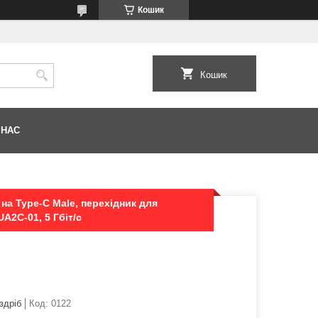
Кошик
Кошик
 НАС
на Type-C Male, перехідник для
A2C-01, 5 Гбіт/с
здріб
Код:
0122