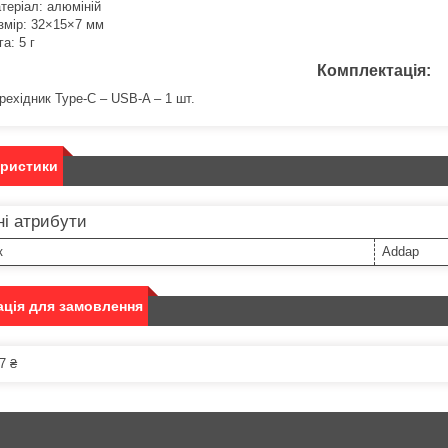
теріал: алюміній
змір: 32×15×7 мм
га: 5 г
Комплектація:
рехідник Type-C – USB-A – 1 шт.
еристики
і атрибути
к
Addap
ція для замовлення
7 ₴