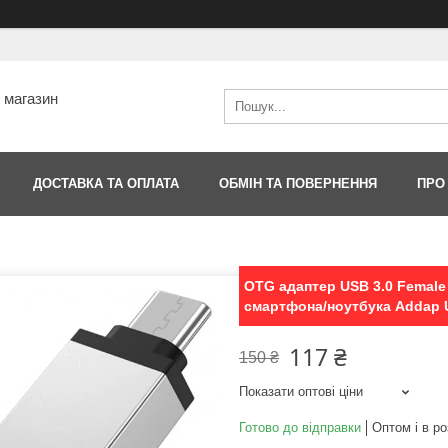
т магазин
ДОСТАВКА ТА ОПЛАТА
ОБМІН ТА ПОВЕРНЕННЯ
ПРО
OTG адаптер USB 3.0 Female 
смартфона/ноутбука Addap U
117 ₴
150 ₴
Показати оптові ціни
Готово до відправки
Оптом і в ро