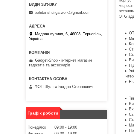
Корпус 
міцност
встанов
bohdanshuliga.work@gmail.com
OTG ада
OT
Медова вулиця, 6, 46008, Тернопіль,
Мі
Україна
Ко
Ст
Ст
Ви
Gadget-Shop - інтернет магазин
гаджетів та аксесуарів
Пі
Ун
інте
Pl
ФОП Шуліга Богдан Степанович
Ти
Ви
Вх
Графік роботи
Ст
Ст
Ма
Понеділок
09:00
19:00
Пр
Вівторок
09:00
19:00