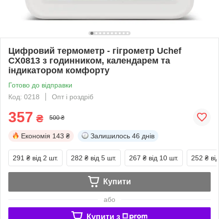
Цифровий термометр - гігрометр Uchef
CX0813 з годинником, календарем та
індикатором комфорту
Готово до відправки
Код: 0218
Опт і роздріб
357
₴
500 ₴
Економія
143 ₴
Залишилось
46 днів
291 ₴
від 2 шт.
282 ₴
від 5 шт.
267 ₴
від 10 шт.
252 ₴
ві
Купити
або
Купити з