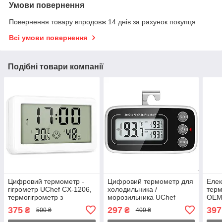
Умови повернення
Повернення товару впродовж 14 днів за рахунок покупця
Всі умови повернення
Подібні товари компанії
Цифровий термометр -
Цифровий термометр для
Еле
гігрометр UChef CX-1206,
холодильника /
терм
термогігрометр з
морозильника UChef
OEM 
будильником / годинником
A1023, з гачком та
дисп
375
297
397
₴
₴
500 ₴
400 ₴
/ календарем /
магнітом
сигн
індикатором комфорту
тем