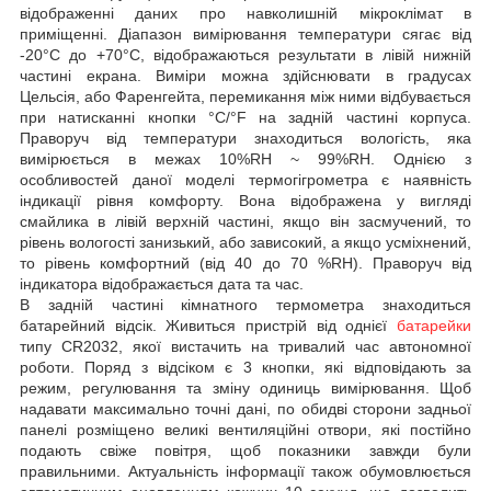
відображенні даних про навколишній мікроклімат в
приміщенні. Діапазон вимірювання температури сягає від
-20°C до +70°C, відображаються результати в лівій нижній
частині екрана. Виміри можна здійснювати в градусах
Цельсія, або Фаренгейта, перемикання між ними відбувається
при натисканні кнопки °C/°F на задній частині корпуса.
Праворуч від температури знаходиться вологість, яка
вимірюється в межах 10%RH ~ 99%RH. Однією з
особливостей даної моделі термогігрометра є наявність
індикації рівня комфорту. Вона відображена у вигляді
смайлика в лівій верхній частині, якщо він засмучений, то
рівень вологості занизький, або зависокий, а якщо усміхнений,
то рівень комфортний (від 40 до 70 %RH). Праворуч від
індикатора відображається дата та час.
В задній частині кімнатного термометра знаходиться
батарейний відсік. Живиться пристрій від однієї
батарейки
типу CR2032, якої вистачить на тривалий час автономної
роботи. Поряд з відсіком є 3 кнопки, які відповідають за
режим, регулювання та зміну одиниць вимірювання. Щоб
надавати максимально точні дані, по обидві сторони задньої
панелі розміщено великі вентиляційні отвори, які постійно
подають свіже повітря, щоб показники завжди були
правильними. Актуальність інформації також обумовлюється