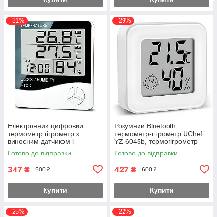
–31%
–29%
Електронний цифровий
Розумний Bluetooth
термометр гігрометр з
термометр-гігрометр UChef
виносним датчиком і
YZ-6045b, термогігрометр
годинником Uchef HTC-2,
для вимірювання
Готово до відправки
Готово до відправки
версія 2
температури і вологості в
приміщенні
347
427
₴
₴
500 ₴
600 ₴
Купити
Купити
–25%
–22%