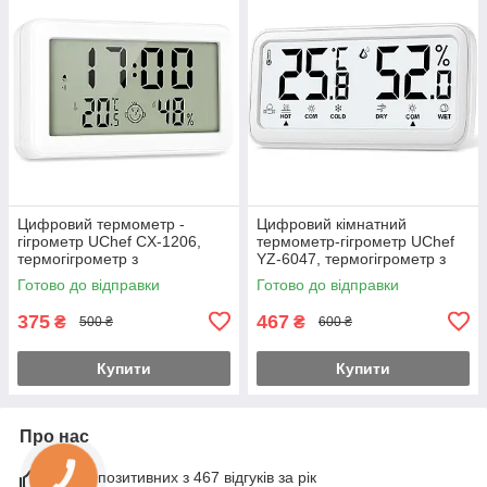
Цифровий термометр -
Цифровий кімнатний
гігрометр UChef CX-1206,
термометр-гігрометр UChef
термогігрометр з
YZ-6047, термогігрометр з
будильником / годинником /
індикацією комфортної
Готово до відправки
Готово до відправки
календарем / індикатором
температури та вологості
комфорту
375
467
₴
₴
500 ₴
600 ₴
Купити
Купити
Про нас
100% позитивних з 467 відгуків за рік