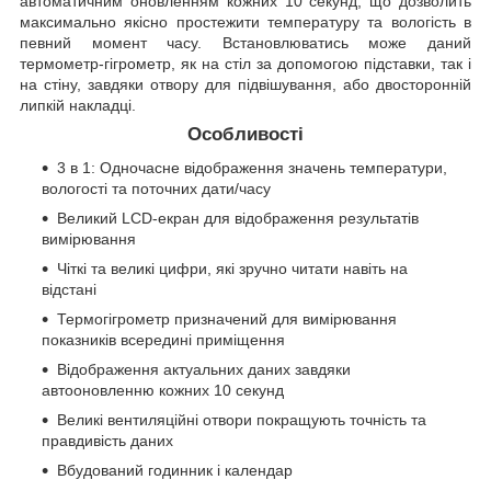
автоматичним оновленням кожних 10 секунд, що дозволить
максимально якісно простежити температуру та вологість в
певний момент часу. Встановлюватись може даний
термометр-гігрометр, як на стіл за допомогою підставки, так і
на стіну, завдяки отвору для підвішування, або двосторонній
липкій накладці.
Особливості
3 в 1: Одночасне відображення значень температури,
вологості та поточних дати/часу
Великий LCD-екран для відображення результатів
вимірювання
Чіткі та великі цифри, які зручно читати навіть на
відстані
Термогігрометр призначений для вимірювання
показників всередині приміщення
Відображення актуальних даних завдяки
автооновленню кожних 10 секунд
Великі вентиляційні отвори покращують точність та
правдивість даних
Вбудований годинник і календар