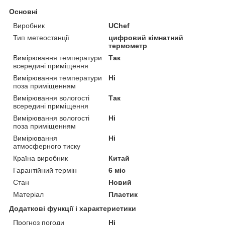
Основні
Виробник
UChef
Тип метеостанції
цифровий кімнатний
термометр
Вимірювання температури
Так
всередині приміщення
Вимірювання температури
Ні
поза приміщенням
Вимірювання вологості
Так
всередині приміщення
Вимірювання вологості
Ні
поза приміщенням
Вимірювання
Ні
атмосферного тиску
Країна виробник
Китай
Гарантійний термін
6 міс
Стан
Новий
Матеріал
Пластик
Додаткові функції і характеристики
Прогноз погоди
Ні