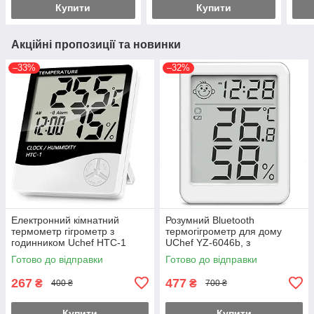
Купити
Купити
Акційні пропозиції та новинки
–33%
–32%
Електронний кімнатний
Розумний Bluetooth
термометр гігрометр з
термогігрометр для дому
годинником Uchef HTC-1
UChef YZ-6046b, з
з'єднанням зі смартфоном та
Готово до відправки
Готово до відправки
моніторингом температури
та вологості
267
477
₴
₴
400 ₴
700 ₴
Купити
Купити