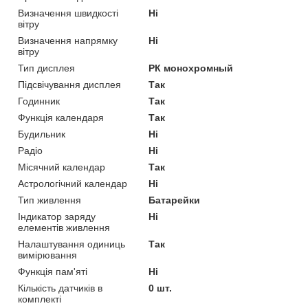
Визначення швидкості
Ні
вітру
Визначення напрямку
Ні
вітру
Тип дисплея
РК монохромный
Підсвічування дисплея
Так
Годинник
Так
Функція календаря
Так
Будильник
Ні
Радіо
Ні
Місячний календар
Так
Астрологічний календар
Ні
Тип живлення
Батарейки
Індикатор заряду
Ні
елементів живлення
Налаштування одиниць
Так
вимірювання
Функція пам'яті
Ні
Кількість датчиків в
0 шт.
комплекті