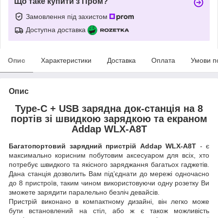
Що таке купити з Пром?
Замовлення під захистом
Доступна доставка
Опис
Характеристики
Доставка
Оплата
Умови п
Опис
Type-C + USB зарядна док-станція на 8
портів зі швидкою зарядкою та екраном
Addap WLX-A8T
Багатопортовий зарядний пристрій Addap WLX-A8T
- є
максимально корисним побутовим аксесуаром для всіх, хто
потребує швидкого та якісного заряджання багатьох гаджетів.
Дана станція дозволить Вам під’єднати до мережі одночасно
до 8 пристроїв, таким чином використовуючи одну розетку Ви
зможете зарядити паралельно безліч девайсів.
Пристрій виконано в компактному дизайні, він легко може
бути встановлений на стіл, або ж є також можливість