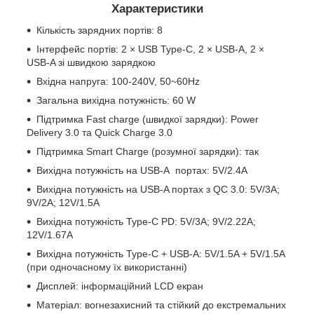
Характеристики
Кількість зарядних портів: 8
Інтерфейс портів: 2 × USB Type-C, 2 × USB-A, 2 ×
USB-A зі швидкою зарядкою
Вхідна напруга: 100-240V, 50~60Hz
Загальна вихідна потужність: 60 W
Підтримка Fast charge (швидкої зарядки): Power
Delivery 3.0 та Quick Charge 3.0
Підтримка Smart Charge (розумної зарядки): так
Вихідна потужність на USB-A портах: 5V/2.4A
Вихідна потужність на USB-A портах з QC 3.0: 5V/3A;
9V/2A; 12V/1.5A
Вихідна потужність Type-C PD: 5V/3A; 9V/2.22A;
12V/1.67A
Вихідна потужність Type-C + USB-A: 5V/1.5A + 5V/1.5A
(при одночасному їх використанні)
Дисплей: інформаційний LCD екран
Матеріал: вогнезахисний та стійкий до екстремальних