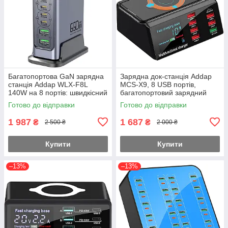
Багатопортова GaN зарядна
Зарядна док-станція Addap
станція Addap WLX-F8L
MCS-X9, 8 USB портів,
140W на 8 портів: швидкісний
багатопортовий зарядний
блок живлення 6×USB-C PD
пристрій, бездротова зарядка
Готово до відправки
Готово до відправки
100W + 2×USB-A QC 30W,
Qi для смартфонів і гаджетів,
для
1 987
1 687
₴
₴
2 500 ₴
2 000 ₴
Купити
Купити
–13%
–13%