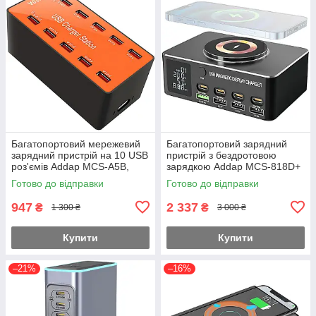
Багатопортовий мережевий
Багатопортовий зарядний
зарядний пристрій на 10 USB
пристрій з бездротовою
роз'ємів Addap MCS-A5B,
зарядкою Addap MCS-818D+
док-станція для зарядки,
| зарядна док-станція на 4
Готово до відправки
Готово до відправки
50W, Orange
роз'єми Type-C PD + 4
роз'єми
947
2 337
₴
₴
1 300 ₴
3 000 ₴
Купити
Купити
–21%
–16%