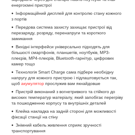
енергоємні пристрої
Інформаційний дисплей для контролю стану кожного
з портів
Передова система захисту захищає пристрої від
перезаряду, розряду, перенапруги та короткого
замикання
Вихідні інтерфейси універсально підходять для
більшості смартфонів, планшетів, ноутбуків, MP3-
плеєрів, MP4-плеєрів, Bluetooth-гарнітур, цифрових
камер тощо
Технологія Smart Charge сама підбере необхідну
напругу для кожного пристрою і підлаштовується так,
щоб
акумулятор
прослужив вам якнайдовше
Пристрій виконаний з вогнетривкого та стійкого до
високих температур матеріалу, який запобігає перегріву
та пошкодженню корпусу та внутрішніх деталей
Клейка накладка на задній стороні для можливості
фіксації станції на стіну
Знімний кабель живлення сприяє зручності
транспортування