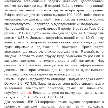
настінного встановлення завдяки наявності двосторонньої
клейкої накладки на задній стороні. Кабель живлення у станції
знімний, що значно збільшує зручність при транспортуванні.
Вхідна напруга для живлення складає 100-240В, тобто вона є
універсальною для всіх країн і тому прилад з легкістю можна
використовувати, наприклад, у відрядженнях чи подорожах.
На передній панелі розмістилось 8 портів: 2 роз’єми Type-C, 2
роз’єми USB-A з підтримкою швидкої зарядки та 4 стандартні
роз’єми USB-A. Загальна потужність станції сягає 60 W, тому
вона з легкістю витримає навантаження, навіть якщо до неї
буде підключено одночасно 8 пристроїв. Проте варто
врахувати, що якщо одночасно заряджати всі 8 девайсів, то
вихідна напруга та сила струму буде обмежена та роз’єми зі
швидкою зарядкою не зможуть видати свій максимум. Над
самими інтерфейсами знаходиться великий інформаційний
дисплей, який призначений для контролю та відстежування
поточних показників струму на кожному з портів.
Роз’єми Type-C підтримують стандарт швидкої зарядки Power
Delivery 3.0 (PD 3.0). Завдяки цьому вони добре справляться з
живленням вимогливих пристроїв, таких як: планшети,
ноутбуки та
інше
. Вихідна напруга на ньому адаптивна і може
складати: 5V/3A; 9V/2.22A; 12V/1.67A.
Два зелених USB-A інтерфейси також чудово впораються з
процесом швидкої зарядки, оскільки вони володіють