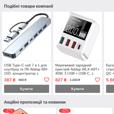
Подібні товари компанії
USB Type-C хаб 7 в 1 для
Мережевий зарядний
Бага
ноутбука та ПК Addap MH-
пристрій Addap WLX-A9T+
стан
15D, концентратор з
40W, 3 USB + USB-C, з
QC +
адаптером на USB-A:
швидкою зарядкою Quick
WLX-
387
827
5 6
₴
₴
600 ₴
1 200 ₴
4×USB 2.0, USB 3.0, USB-
Charge 3.0, LED дисплей
прис
C, PD 60W
заря
Купити
Купити
Акційні пропозиції та новинки
–27%
–22%