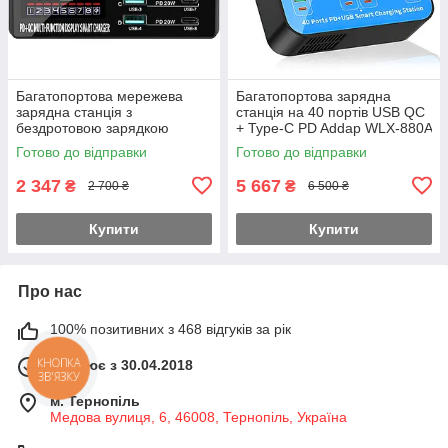
Багатопортова мережева
Багатопортова зарядна
зарядна станція з
станція на 40 портів USB QC
бездротовою зарядкою
+ Type-C PD Addap WLX-880A
Addap MCS-X9D, 4 порти
| зарядний пристрій з
Готово до відправки
Готово до відправки
Type-C + 4 USB-A | QC3.0,
швидкою зарядкою , 400W,
PD4.0, 110W
60А,
2 347
5 667
₴
₴
2 700 ₴
6 500 ₴
Купити
Купити
Про нас
100% позитивних з 468 відгуків за рік
КНОПКА
Працює з 30.04.2018
ЗВ'ЯЗКУ
м. Тернопіль
Медова вулиця, 6, 46008, Тернопіль, Україна