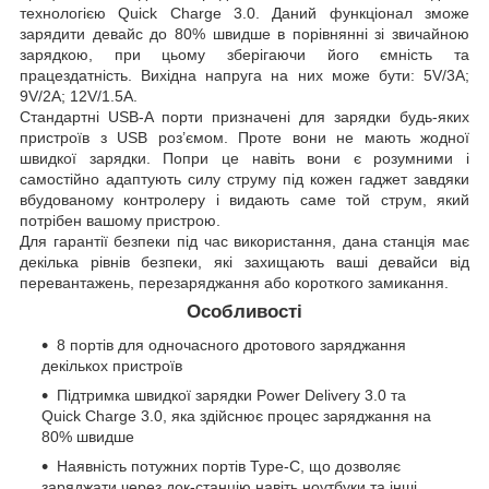
технологією Quick Charge 3.0. Даний функціонал зможе
зарядити девайс до 80% швидше в порівнянні зі звичайною
зарядкою, при цьому зберігаючи його ємність та
працездатність. Вихідна напруга на них може бути: 5V/3A;
9V/2A; 12V/1.5A.
Стандартні USB-A порти призначені для зарядки будь-яких
пристроїв з USB роз’ємом. Проте вони не мають жодної
швидкої зарядки. Попри це навіть вони є розумними і
самостійно адаптують силу струму під кожен гаджет завдяки
вбудованому контролеру і видають саме той струм, який
потрібен вашому пристрою.
Для гарантії безпеки під час використання, дана станція має
декілька рівнів безпеки, які захищають ваші девайси від
перевантажень, перезаряджання або короткого замикання.
Особливості
8 портів для одночасного дротового заряджання
декількох пристроїв
Підтримка швидкої зарядки Power Delivery 3.0 та
Quick Charge 3.0, яка здійснює процес заряджання на
80% швидше
Наявність потужних портів Type-C, що дозволяє
заряджати через док-станцію навіть ноутбуки та інші