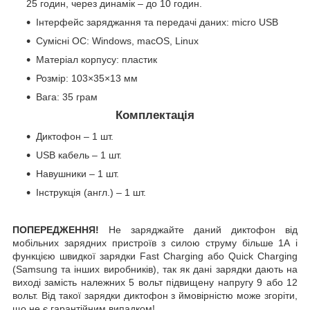
25 годин, через динамік – до 10 годин.
Інтерфейс заряджання та передачі даних: micro USB
Сумісні ОС: Windows, macOS, Linux
Матеріал корпусу: пластик
Розмір: 103×35×13 мм
Вага: 35 грам
Комплектація
Диктофон – 1 шт.
USB кабель – 1 шт.
Навушники – 1 шт.
Інструкція (англ.) – 1 шт.
ПОПЕРЕДЖЕННЯ!
Не заряджайте даний диктофон від
мобільних зарядних пристроїв з силою струму більше 1А і
функцією швидкої зарядки Fast Charging або Quick Charging
(Samsung та інших виробників), так як дані зарядки дають на
виході замість належних 5 вольт підвищену напругу 9 або 12
вольт. Від такої зарядки диктофон з ймовірністю може згоріти,
що не є гарантійним випадком!