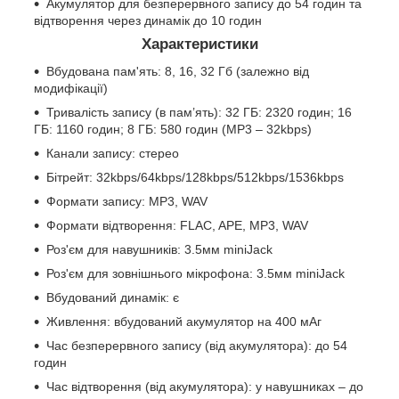
Акумулятор для безперервного запису до 54 годин та
відтворення через динамік до 10 годин
Характеристики
Вбудована пам'ять: 8, 16, 32 Гб (залежно від
модифікації)
Тривалість запису (в пам’ять): 32 ГБ: 2320 годин; 16
ГБ: 1160 годин; 8 ГБ: 580 годин (MP3 – 32kbps)
Канали запису: стерео
Бітрейт: 32kbps/64kbps/128kbps/512kbps/1536kbps
Формати запису: MP3, WAV
Формати відтворення: FLAC, APE, MP3, WAV
Роз'єм для навушників: 3.5мм miniJack
Роз'єм для зовнішнього мікрофона: 3.5мм miniJack
Вбудований динамік: є
Живлення: вбудований акумулятор на 400 мАг
Час безперервного запису (від акумулятора): до 54
годин
Час відтворення (від акумулятора): у навушниках – до