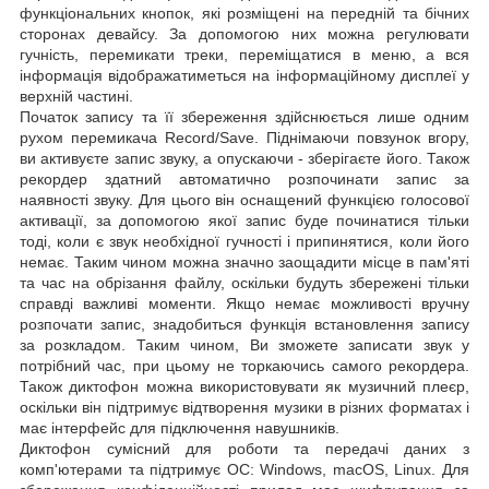
функціональних кнопок, які розміщені на передній та бічних
сторонах девайсу. За допомогою них можна регулювати
гучність, перемикати треки, переміщатися в меню, а вся
інформація відображатиметься на інформаційному дисплеї у
верхній частині.
Початок запису та її збереження здійснюється лише одним
рухом перемикача Record/Save. Піднімаючи повзунок вгору,
ви активуєте запис звуку, а опускаючи - зберігаєте його. Також
рекордер здатний автоматично розпочинати запис за
наявності звуку. Для цього він оснащений функцією голосової
активації, за допомогою якої запис буде починатися тільки
тоді, коли є звук необхідної гучності і припинятися, коли його
немає. Таким чином можна значно заощадити місце в пам'яті
та час на обрізання файлу, оскільки будуть збережені тільки
справді важливі моменти. Якщо немає можливості вручну
розпочати запис, знадобиться функція встановлення запису
за розкладом. Таким чином, Ви зможете записати звук у
потрібний час, при цьому не торкаючись самого рекордера.
Також диктофон можна використовувати як музичний плеєр,
оскільки він підтримує відтворення музики в різних форматах і
має інтерфейс для підключення навушників.
Диктофон сумісний для роботи та передачі даних з
комп'ютерами та підтримує ОС: Windows, macOS, Linux. Для