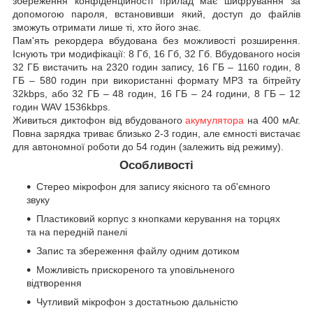
збереження конфіденційності прилад має шифрування за
допомогою пароля, встановивши який, доступ до файлів
зможуть отримати лише ті, хто його знає.
Пам'ять рекордера вбудована без можливості розширення.
Існують три модифікації: 8 Гб, 16 Гб, 32 Гб. Вбудованого носія
32 ГБ вистачить на 2320 годин запису, 16 ГБ – 1160 годин, 8
ГБ – 580 годин при використанні формату MP3 та бітрейту
32kbps, або 32 ГБ – 48 годин, 16 ГБ – 24 години, 8 ГБ – 12
годин WAV 1536kbps.
Живиться диктофон від вбудованого
акумулятора
на 400 мАг.
Повна зарядка триває близько 2-3 годин, але ємності вистачає
для автономної роботи до 54 годин (залежить від режиму).
Особливості
Стерео мікрофон для запису якісного та об'ємного
звуку
Пластиковий корпус з кнопками керування на торцях
та на передній панелі
Запис та збереження файлу одним дотиком
Можливість прискореного та уповільненого
відтворення
Чутливий мікрофон з достатньою дальністю