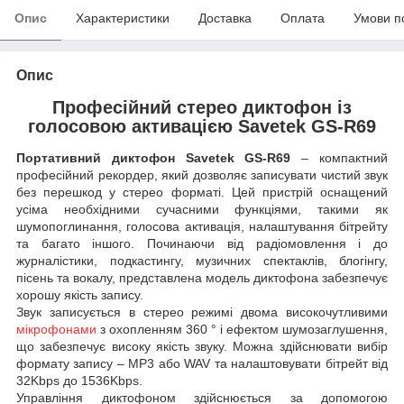
Опис
Характеристики
Доставка
Оплата
Умови п
Опис
Професійний стерео диктофон із
голосовою активацією Savetek GS-R69
Портативний диктофон Savetek GS-R69
– компактний
професійний рекордер, який дозволяє записувати чистий звук
без перешкод у стерео форматі. Цей пристрій оснащений
усіма необхідними сучасними функціями, такими як
шумопоглинання, голосова активація, налаштування бітрейту
та багато іншого. Починаючи від радіомовлення і до
журналістики, подкастингу, музичних спектаклів, блогінгу,
пісень та вокалу, представлена модель диктофона забезпечує
хорошу якість запису.
Звук записується в стерео режимі двома високочутливими
мікрофонами
з охопленням 360 ° і ефектом шумозаглушення,
що забезпечує високу якість звуку. Можна здійснювати вибір
формату запису – МР3 або WAV та налаштовувати бітрейт від
32Kbps до 1536Kbps.
Управління диктофоном здійснюється за допомогою