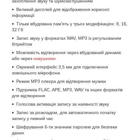
захоплення звуку та шумозаглушенням
Великий дисплей для відображення корисної
інформації
Тільки вбудована пам'ять у трьох модифікаціях: 8, 16,
32 Гб
Запис звуку у форматах WAV, МР3 із регульованим
бітрейтом
Можливість відтворення через вбудований динамік
або через
навушники
Окремий інтерфейс 3,5 мм для підключення
зовнішнього мікрофона
Режим МР3 плеєра для відтворення музики
Підтримка FLAC, APE, MP3, WAV та інших форматів
для відтворення
Голосова активація запису за наявності звуку
Запис за розкладом, для автоматичного початку
запису у певний час
Шифрування 6-ти значним паролем для безпеки
даних