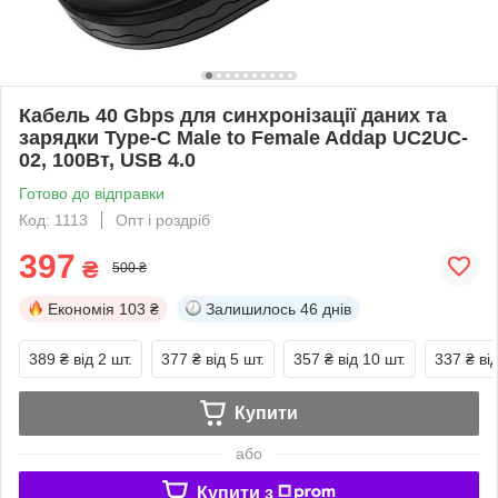
Кабель 40 Gbps для синхронізації даних та
зарядки Type-C Male to Female Addap UC2UC-
02, 100Вт, USB 4.0
Готово до відправки
Код: 1113
Опт і роздріб
397
₴
500 ₴
Економія
103 ₴
Залишилось
46 днів
389 ₴
від 2 шт.
377 ₴
від 5 шт.
357 ₴
від 10 шт.
337 ₴
ві
Купити
або
Купити з