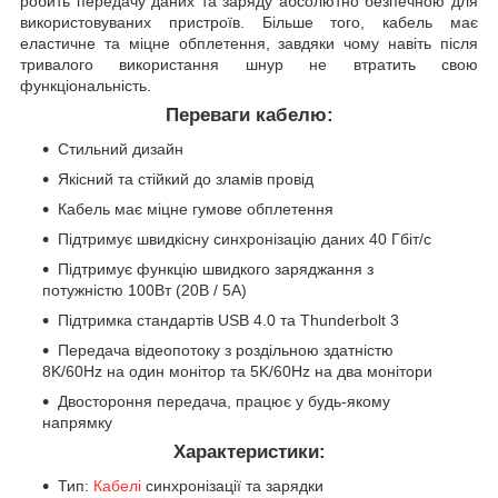
робить передачу даних та заряду абсолютно безпечною для
використовуваних пристроїв. Більше того, кабель має
еластичне та міцне обплетення, завдяки чому навіть після
тривалого використання шнур не втратить свою
функціональність.
Переваги кабелю:
Стильний дизайн
Якісний та стійкий до зламів провід
Кабель має міцне гумове обплетення
Підтримує швидкісну синхронізацію даних 40 Гбіт/с
Підтримує функцію швидкого заряджання з
потужністю 100Вт (20В / 5А)
Підтримка стандартів USB 4.0 та Thunderbolt 3
Передача відеопотоку з роздільною здатністю
8K/60Hz на один монітор та 5K/60Hz на два монітори
Двостороння передача, працює у будь-якому
напрямку
Характеристики:
Тип:
Кабелі
синхронізації та зарядки