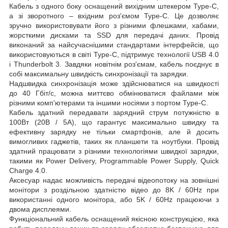
Кабель з одного боку оснащений вихідним штекером Type-C,
а зі зворотного – вхідним роз'ємом Type-C. Це дозволяє
зручно використовувати його з різними флешками, хабами,
жорсткими дисками та SSD для передачі даних. Провід
виконаний за найсучаснішими стандартами інтерфейсів, що
використовуються в світі Type-C, підтримує технології USB 4.0
і Thunderbolt 3. Завдяки новітнім роз'ємам, кабель поєднує в
собі максимальну швидкість синхронізації та зарядки.
Надшвидка синхронізація може здійснюватися на швидкості
до 40 Гбіт/с, можна миттєво обмінюватися файлами між
різними комп'ютерами та іншими носіями з портом Type-C.
Кабель здатний передавати зарядний струм потужністю в
100Вт (20В / 5А), що гарантує максимально швидку та
ефективну зарядку не тільки смартфонів, але й досить
вимогливих гаджетів, таких як планшети та ноутбуки. Провід
здатний працювати з різними технологіями швидкої зарядки,
такими як Power Delivery, Programmable Power Supply, Quick
Charge 4.0.
Аксесуар надає можливість передачі відеопотоку на зовнішні
монітори з роздільною здатністю відео до 8K / 60Hz при
використанні одного монітора, або 5K / 60Hz працюючи з
двома дисплеями.
Функціональний кабель оснащений якісною конструкцією, яка