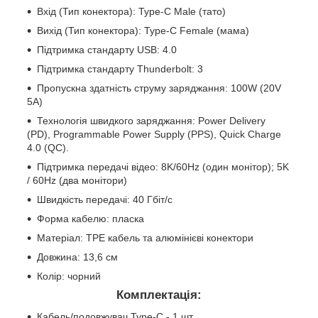
Вхід (Тип конектора): Type-C Male (тато)
Вихід (Тип конектора): Type-C Female (мама)
Підтримка стандарту USB: 4.0
Підтримка стандарту Thunderbolt: 3
Пропускна здатність струму заряджання: 100W (20V
5A)
Технологія швидкого заряджання: Power Delivery
(PD), Programmable Power Supply (PPS), Quick Charge
4.0 (QC).
Підтримка передачі відео: 8K/60Hz (один монітор); 5K
/ 60Hz (два монітори)
Швидкість передачі: 40 Гбіт/с
Форма кабелю: пласка
Матеріал: TPE кабель та алюмінієві конектори
Довжина: 13,6 см
Колір: чорний
Комплектація:
Кабель/подовжувач Type-C - 1 шт.