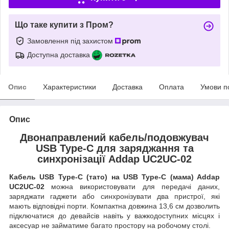
Що таке купити з Пром?
Замовлення під захистом
Доступна доставка
Опис
Характеристики
Доставка
Оплата
Умови п
Опис
Двонаправлений кабель/подовжувач
USB Type-C для заряджання та
синхронізації Addap UC2UC-02
Кабель USB Type-C (тато) на USB Type-C (мама) Addap
UC2UC-02
можна використовувати для передачі даних,
заряджати гаджети або синхронізувати два пристрої, які
мають відповідні порти. Компактна довжина 13,6 см дозволить
підключатися до девайсів навіть у важкодоступних місцях і
аксесуар не займатиме багато простору на робочому столі.