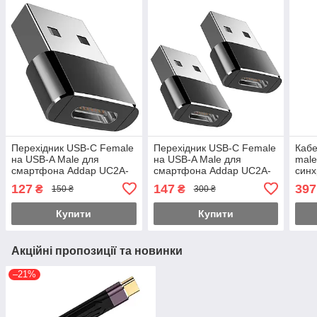
Перехідник USB-C Female
Перехідник USB-C Female
Кабе
на USB-A Male для
на USB-A Male для
male
смартфона Addap UC2A-
смартфона Addap UC2A-
синх
01, портативний OTG
01, OTG адаптер, 2 шт
заря
127
147
397
₴
₴
150 ₴
300 ₴
адаптер
100В
Купити
Купити
Акційні пропозиції та новинки
–21%