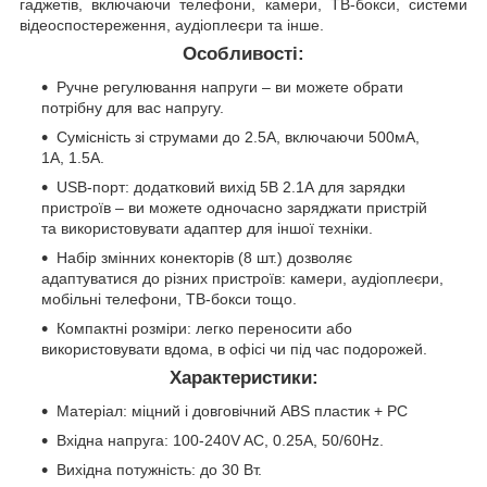
гаджетів, включаючи телефони, камери, ТВ-бокси, системи
відеоспостереження, аудіоплеєри та інше.
Особливості:
Ручне регулювання напруги – ви можете обрати
потрібну для вас напругу.
Сумісність зі струмами до 2.5А, включаючи 500мА,
1А, 1.5А.
USB-порт: додатковий вихід 5В 2.1А для зарядки
пристроїв – ви можете одночасно заряджати пристрій
та використовувати адаптер для іншої техніки.
Набір змінних конекторів (8 шт.) дозволяє
адаптуватися до різних пристроїв: камери, аудіоплеєри,
мобільні телефони, ТВ-бокси тощо.
Компактні розміри: легко переносити або
використовувати вдома, в офісі чи під час подорожей.
Характеристики:
Матеріал: міцний і довговічний ABS пластик + PC
Вхідна напруга: 100-240V AC, 0.25A, 50/60Hz.
Вихідна потужність: до 30 Вт.