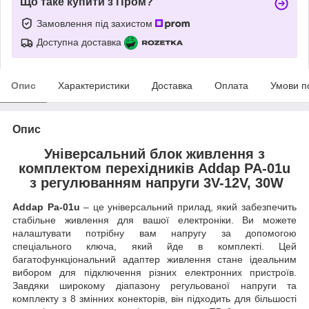
Що таке купити з Пром?
Замовлення під захистом
Доступна доставка
Опис
Характеристики
Доставка
Оплата
Умови п
Опис
Універсальний блок живлення з
комплектом перехідників Addap PA-01u
з регулюванням напруги 3V-12V, 30W
Addap Pa-01u
– це універсальний прилад, який забезпечить
стабільне живлення для вашої електроніки. Ви можете
налаштувати потрібну вам напругу за допомогою
спеціального ключа, який йде в комплекті. Цей
багатофункціональний адаптер живлення стане ідеальним
вибором для підключення різних електронних пристроїв.
Завдяки широкому діапазону регульованої напруги та
комплекту з 8 змінних конекторів, він підходить для більшості