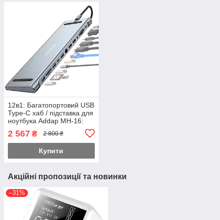
12в1: Багатопортовий USB
Type-C хаб / підставка для
ноутбука Addap MH-16:
HDMI + USB A + PD + USB
2 567
₴
2 800 ₴
C + SD + RJ45 + VGA +
3,5mm
Купити
Акційні пропозиції та новинки
–31%