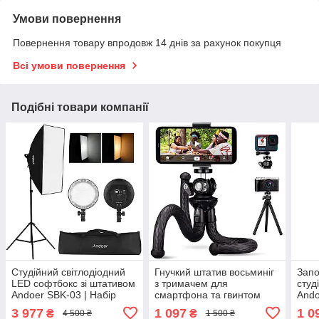
Умови повернення
Повернення товару впродовж 14 днів за рахунок покупця
Всі умови повернення
Подібні товари компанії
Студійний світлодіодний
Гнучкий штатив восьминіг
Зап
LED софтбокс зі штативом
з тримачем для
студ
Andoer SBK-03 | Набір
смартфона та гвинтом
Ando
постійного світла
для камери Andoer TR-
світ
3 977
1 097
1 0
₴
₴
4 500 ₴
1 500 ₴
03f, прогумований
для 