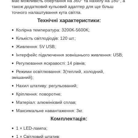
має можливість обертання на 360° та нахилу на 180°, а
також додатковий кульовий адаптер для ще більш
точного налаштування кута світла.
Технічні характеристики:
Колірна температура: 3200K-5600K;
Кількість світлодіодів: 120 шт.;
Живлення: 5V USB;
Інтерфейс підключення зовнішнього живлення: USB;
Регулювання яскравості: 14 рівнів;
Режими освітлювання: 3(теплий, холодний,
змішаний);
Нахил штативу: регульований;
Кріплення: поворотне;
Матеріал: алюмінієвий сплав;
Максимальне навантаження: 3кг.
Комплектація:
1 × LED-лампа;
1 × Світловий штатив;