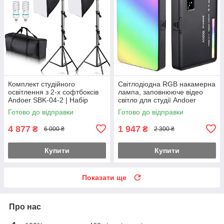
Комплект студійного
Світлодіодна RGB накамерна
освітлення з 2-х софтбоксів
лампа, заповнююче відео
Andoer SBK-04-2 | Набір
світло для студії Andoer
постійного світла з
W140RGB | Кольорова LED
Готово до відправки
Готово до відправки
флуоресцентними лампами
панель, 8W
4 877
1 947
₴
₴
6 000 ₴
2 300 ₴
Купити
Купити
Показати ще
Про нас