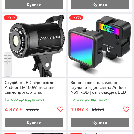
Купити
Купити
–27%
–27%
Студійне LED відеосвітло
Заповнююче накамерне
Andoer LM100W, постійне
студійне відео світло Andoer
світло для фото та
N69 RGB | світлодіодна LED
відеозйомки, COB 100W,
лампа для фото і відео на
Готово до відправки
Готово до відправки
Bowens, CRI 95+, 5600K
штатив, 6W
4 377
1 097
₴
₴
6 000 ₴
1 500 ₴
Купити
Купити