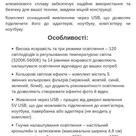
алюмінієвого сплаву забезпечує надійне використання та
безпеку для вашої техніки, завдяки міцній конструкції.
Комплект оснащений живленням через USB, що дозволяє
підключити його до адаптерів, ноутбуку, комп’ютеру чи
ноутбуку.
Особливості:
Висока яскравість та три режими освітлення – 120
світлодіодів із регульованою температурою світла
(3200K-5600K) та 14 рівнями яскравості дозволяють
налаштувати освітлення відповідно до ваших потреб.
Кольорові світлові ефекти – комплект містить 5
змінних кольорових фільтрів (червоний, жовтий, синій,
зелений, білий), що додають різноманітності освітленню
та дозволяють створювати ефектні фото й відео.
Живлення через USB – працює від джерел живлення
5V USB, що дає можливість підключення до комп’ютера,
ноутбука, павербанка або адаптера (не входить у
комплект).
Гнучке налаштування освітлення – настільний
кронштейн із затискачем (максимальна ширина 4,8 см)