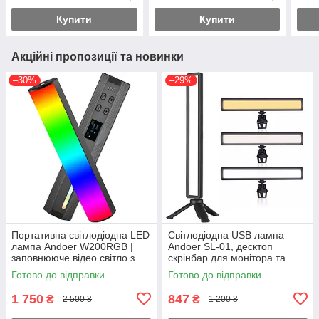
настільний трипод, 28 см,
штат
Купити
Купити
Акційні пропозиції та новинки
–30%
–29%
Портативна світлодіодна LED
Світлодіодна USB лампа
лампа Andoer W200RGB |
Andoer SL-01, десктоп
заповнююче відео світло з
скрінбар для монітора та
різнокольоровим RGB
екрана
Готово до відправки
Готово до відправки
підсвічуванням на штатив
1 750
847
₴
₴
2 500 ₴
1 200 ₴