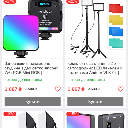
–27%
–21%
Заповнююче накамерне
Комплект освітлення з 2-х
студійне відео світло Andoer
світлодіодних LED панелей зі
W64RGB Mini RGB |
штативами Andoer VLK-04 |
світлодіодна LED лампа для
Набір постійного світла для
Готово до відправки
Готово до відправки
фото і відео на штатив, 6W
відео
1 097
1 967
₴
₴
1 500 ₴
2 500 ₴
Купити
Купити
–19%
–15%