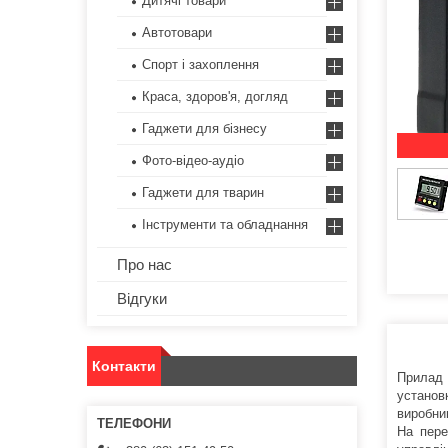
Дитячі товари
Автотовари
Спорт і захоплення
Краса, здоров'я, догляд
Гаджети для бізнесу
Фото-відео-аудіо
Гаджети для тварин
Інструменти та обладнання
Про нас
Відгуки
Контакти
Прилад 
установ
виробни
На пере