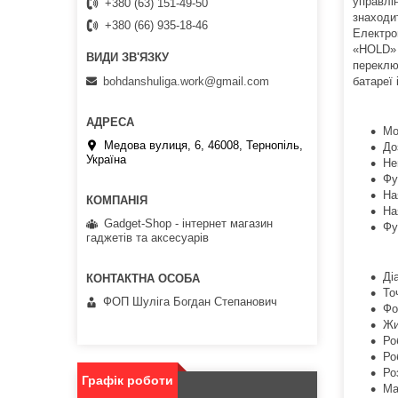
управлі
+380 (63) 151-49-50
знаходи
+380 (66) 935-18-46
Електро
«HOLD» 
переклю
bohdanshuliga.work@gmail.com
батареї 
Мо
Медова вулиця, 6, 46008, Тернопіль,
До
Україна
Не
Фу
На
На
Gadget-Shop - інтернет магазин
Фу
гаджетів та аксесуарів
Ді
То
ФОП Шуліга Богдан Степанович
Фо
Жи
Ро
Ро
Ро
Графік роботи
Ма