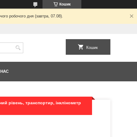
Кошик
ого робочого дня (завтра, 07.08).
Кошик
 НАС
ний рівень, транспортир, інклінометр