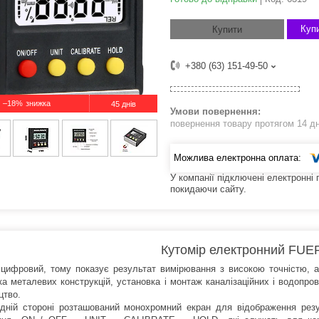
Купи
Купити
+380 (63) 151-49-50
–18%
45 днів
повернення товару протягом 14 д
У компанії підключені електронні
покидаючи сайту.
Кутомір електронний FUE
цифровий, тому показує результат вимірювання з високою точністю, а
ка металевих конструкцій, установка і монтаж каналізаційних і водопров
цтво.
дній стороні розташований монохромний екран для відображення резу