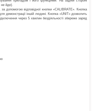
вання приладом і його функціями. На задній стороні
 не йде).
, за допомогою відповідної кнопки «CALIBRATE». Кнопка
для демонстрації іншій людині. Кнопка «UNIT» дозволить
ідключення через 5 хвилин бездіяльності збереже заряд
ню