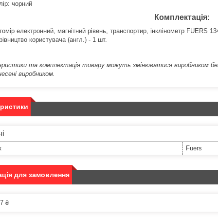
лір: чорний
Комплектація:
томір електронний, магнітний рівень, транспортир, інклінометр FUERS 134
рівництво користувача (англ.) - 1 шт.
ристики та комплектація товару можуть змінюватися виробником без 
несені виробником.
еристики
ні
к
Fuers
ція для замовлення
7 ₴