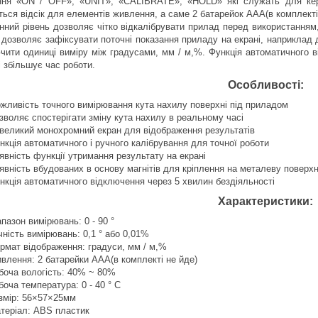
ння «ON / OFF», «UNIT», «CALIBRATE», «HOLD» які служать для керу
ться відсік для елементів живлення, а саме 2 батарейок ААА(в комплекті
нний рівень дозволяє чітко відкалібрувати прилад перед використанням
дозволяє зафіксувати поточні показання приладу на екрані, наприклад 
чити одиниці виміру між градусами, мм / м,%. Функція автоматичного в
і збільшує час роботи.
Особливості:
жливість точного вимірювання кута нахилу поверхні під приладом
зволяє спостерігати зміну кута нахилу в реальному часі
великий монохромний екран для відображення результатів
нкція автоматичного і ручного калібрування для точної роботи
явність функції утримання результату на екрані
явність вбудованих в основу магнітів для кріплення на металеву поверх
нкція автоматичного відключення через 5 хвилин бездіяльності
Характеристики:
апазон вимірювань: 0 - 90 °
чність вимірювань: 0,1 ° або 0,01%
рмат відображення: градуси, мм / м,%
влення: 2 батарейки ААА(в комплекті не йде)
боча вологість: 40% ~ 80%
боча температура: 0 - 40 ° С
змір: 56×57×25мм
теріал: ABS пластик