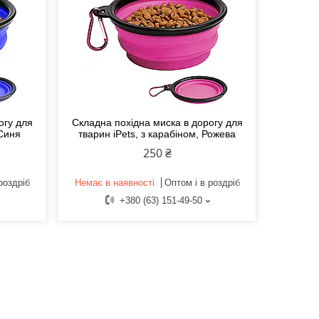
огу для
Складна похідна миска в дорогу для
 Синя
тварин iPets, з карабіном, Рожева
250 ₴
роздріб
Немає в наявності
Оптом і в роздріб
+380 (63) 151-49-50