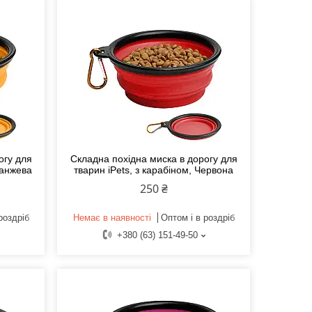
огу для
Складна похідна миска в дорогу для
ранжева
тварин iPets, з карабіном, Червона
250 ₴
роздріб
Немає в наявності
Оптом і в роздріб
+380 (63) 151-49-50