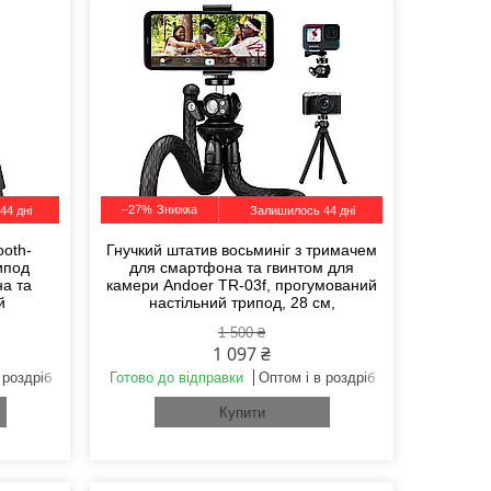
–27%
44 дні
Залишилось 44 дні
ooth-
Гнучкий штатив восьминіг з тримачем
ипод
для смартфона та гвинтом для
а та
камери Andoer TR-03f, прогумований
й
настільний трипод, 28 см,
1 500 ₴
1 097 ₴
 роздріб
Готово до відправки
Оптом і в роздріб
Купити