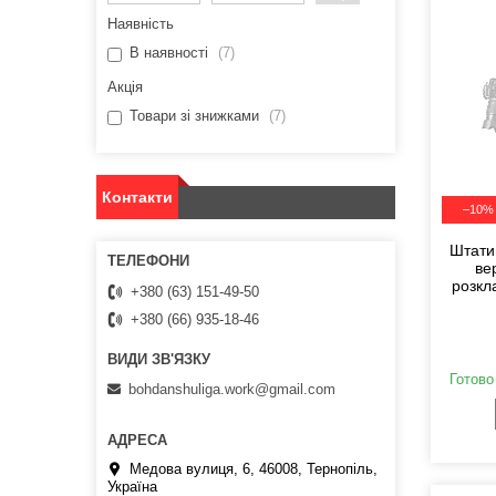
Наявність
В наявності
7
Акція
Товари зі знижками
7
Контакти
–10%
Штати
ве
розкл
+380 (63) 151-49-50
+380 (66) 935-18-46
Готово
bohdanshuliga.work@gmail.com
Медова вулиця, 6, 46008, Тернопіль,
Україна