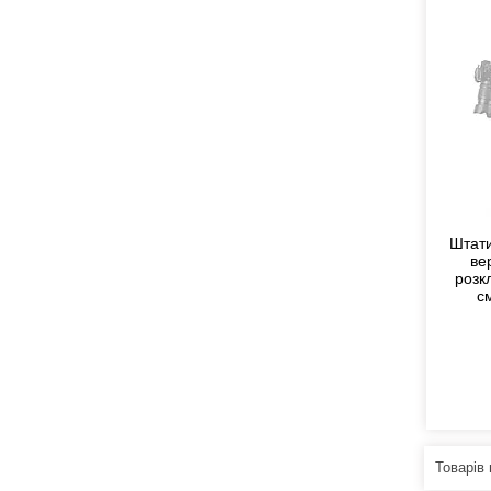
Штати
ве
розк
с