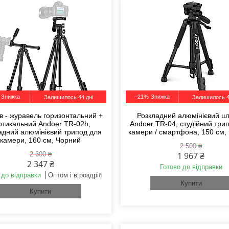
–21%
Залишилось 44 дні
Залишилось 4
в - журавель горизонтальний +
Розкладний алюмінієвий ш
ртикальний Andoer TR-02h,
Andoer TR-04, студійний три
адний алюмінієвий трипод для
камери / смартфона, 150 см,
камери, 160 см, Чорний
2 500 ₴
2 600 ₴
1 967 ₴
2 347 ₴
Готово до відправки
 до відправки
Оптом і в роздріб
Купити
Купити