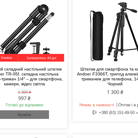
Залишилось 44 дні
ий складний настільний штатив
Штатив для смартфона та 
er TR-05f, складна настільна
Andoer F3366T, трипод алюмі
 –тримач 1/4″ – для смартфона,
тримачем для телефона, 14
камери, відео світла
Чорний
1 300 ₴
1 300 ₴
997 ₴
Готово до відправки
Немає в наявності
Оптом і в 
+380 (63) 151-49-50
Купити