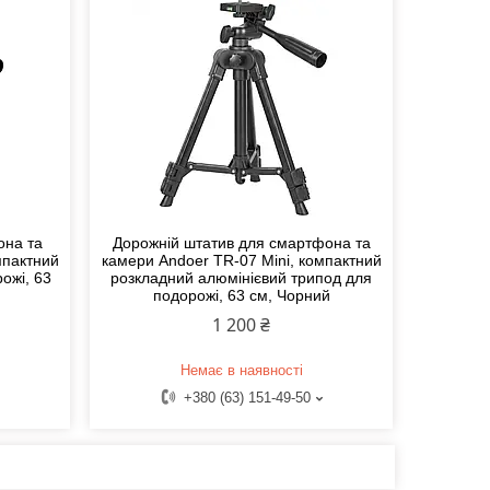
она та
Дорожній штатив для смартфона та
мпактний
камери Andoer TR-07 Mini, компактний
ожі, 63
розкладний алюмінієвий трипод для
подорожі, 63 см, Чорний
1 200 ₴
Немає в наявності
+380 (63) 151-49-50