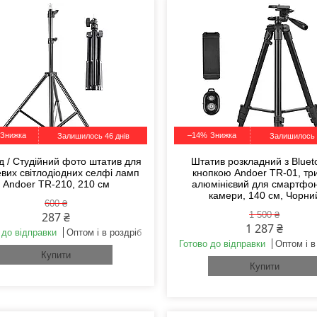
–14%
Залишилось 46 днів
Залишилось 
д / Студійний фото штатив для
Штатив розкладний з Bluet
евих світлодіодних селфі ламп
кнопкою Andoer TR-01, тр
Andoer TR-210, 210 см
алюмінієвий для смартфон
камери, 140 см, Чорни
600 ₴
287 ₴
1 500 ₴
1 287 ₴
 до відправки
Оптом і в роздріб
Готово до відправки
Оптом і в
Купити
Купити