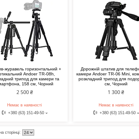
в-журавель горизонтальний +
Дорожній штатив для телеф
ртикальний Andoer TR-08h,
камери Andoer TR-06 Mini, ко
ладний трипод для камери та
розкладний трипод для подор
мартфона, 158 см, Чорний
см, Чорний
2 500 ₴
1 300 ₴
Немає в наявності
Немає в наявності
+380 (63) 151-49-50
+380 (63) 151-49-50