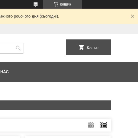
Кошик
жчого робочого дня (сьогодні).
Кошик
 НАС