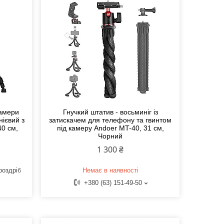
камери
Гнучкий штатив - восьминіг із
нієвий з
затискачем для телефону та гвинтом
0 см,
під камеру Andoer MT-40, 31 см,
Чорний
1 300 ₴
роздріб
Немає в наявності
+380 (63) 151-49-50