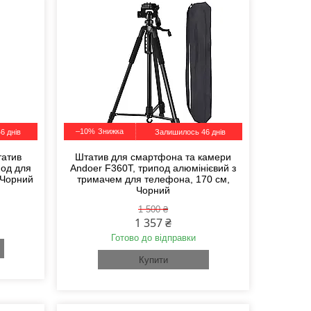
–10%
6 днів
Залишилось 46 днів
татив
Штатив для смартфона та камери
под для
Andoer F360T, трипод алюмінієвий з
 Чорний
тримачем для телефона, 170 см,
Чорний
1 500 ₴
1 357 ₴
Готово до відправки
Купити