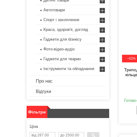
Дитячі товари
Автотовари
Спорт і захоплення
Краса, здоров'я, догляд
Гаджети для бізнесу
Фото-відео-аудіо
Гаджети для тварин
–52%
Інструменти та обладнання
Трипо
кільц
Про нас
Відгуки
Готово
Фільтри
Ціна