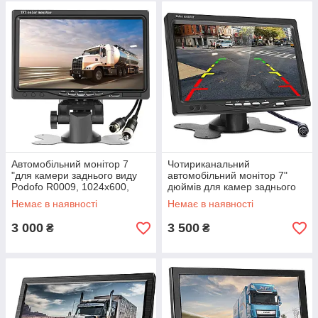
Автомобільний монітор 7
Чотириканальний
"для камери заднього виду
автомобільний монітор 7"
Podofo R0009, 1024х600,
дюймів для камер заднього
авіаційний роз'єм 4 pin,12 В
виду Podofo L0210m,
Немає в наявності
Немає в наявності
авіаційний роз'єм 4pin на 4
канали, 12-24 В
3 000
3 500
₴
₴