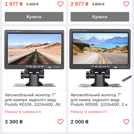
камери
1 977
2 977
₴
₴
3 300 ₴
3 800 ₴
Купити
Купити
Автомобільний монітор 7"
Автомобільний монітор 7"
для камери заднього виду
для камер заднього виду
Podofo K0106, 1024х600, AV,
Podofo R0008, 1024х600, 2-х
VGA, HDMI
канальний, 2 x AV, 12 В
Немає в наявності
Немає в наявності
3 300
2 000
₴
₴