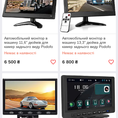
Автомобільний монітор в
Автомобільний монітор в
машину 11,6" дюймів для
машину 13,3" дюйма для
камер заднього виду Podofo
камер заднього виду Podofo
A3124EU, FullHD 1080P, 12-
A3125EU, FullHD 1080P, 12-
Немає в наявності
Немає в наявності
24V
24V
6 500
6 800
₴
₴