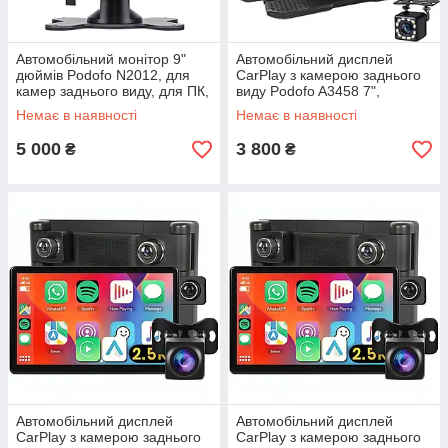
Автомобільний монітор 9"
Автомобільний дисплей
дюймів Podofo N2012, для
CarPlay з камерою заднього
камер заднього виду, для ПК,
виду Podofo A3458 7",
12-24V
сенсорний монітор з Apple
Немає в наявності
Немає в наявності
CarPlay та Android Auto,
5 000
3 800
₴
₴
Автомобільний дисплей
Автомобільний дисплей
CarPlay з камерою заднього
CarPlay з камерою заднього