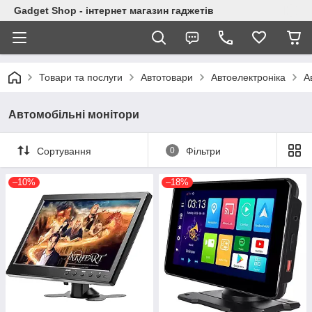
Gadget Shop - інтернет магазин гаджетів
Товари та послуги
Автотовари
Автоелектроніка
А
Автомобільні монітори
Сортування
0
Фільтри
–10%
–18%