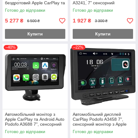
бездротовий Apple CarPlay та
A3241, 7" сенсорний
Android Auto, монітор з
дисплей, Bluetooth, FM,
Готово до відправки
Готово до відправки
відеореєстратором, для
підтримка камери заднього
камер
виду
5 277
1 927
₴
₴
6 500 ₴
3 300 ₴
Купити
Купити
–40%
–22%
Автомобільний монітор з
Автомобільний дисплей
Apple CarPlay та Android Auto
CarPlay Podofo A3458 7",
Podofo A3688 7", сенсорний
сенсорний монітор з Apple
дисплей, Wi-Fi, Bluetooth,
CarPlay та Android Auto,
Готово до відправки
Готово до відправки
FM, підтримка камери
Bluetooth, FM, підтримка