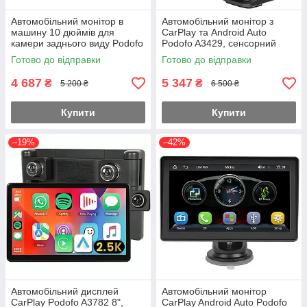
Автомобільний монітор в
Автомобільний монітор з
машину 10 дюймів для
CarPlay та Android Auto
камери заднього виду Podofo
Podofo A3429, сенсорний
K101
екран 7", бездротовий
Готово до відправки
Готово до відправки
CarPlay, Bluetooth, GPS
4 687
5 347
₴
₴
5 200 ₴
6 500 ₴
Купити
Купити
–19%
–42%
Автомобільний дисплей
Автомобільний монітор
CarPlay Podofo A3782 8",
CarPlay Android Auto Podofo